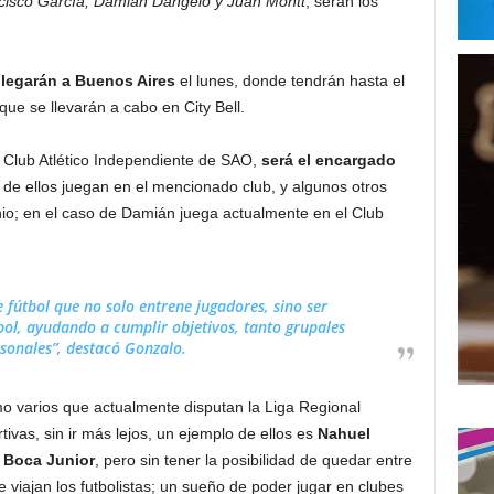
cisco García, Damián Dangelo y Juan Montt
, serán los
llegarán a Buenos Aires
el lunes, donde tendrán hasta el
que se llevarán a cabo en City Bell.
el Club Atlético Independiente de SAO,
será el encargado
de ellos juegan en el mencionado club, y algunos otros
nio; en el caso de Damián juega actualmente en el Club
fútbol que no solo entrene jugadores, sino ser
ol, ayudando a cumplir objetivos, tanto grupales
sonales”, destacó Gonzalo.
o varios que actualmente disputan la Liga Regional
ivas, sin ir más lejos, un ejemplo de ellos es
Nahuel
 Boca Junior
, pero sin tener la posibilidad de quedar entre
 viajan los futbolistas; un sueño de poder jugar en clubes