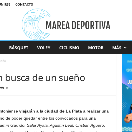
UNIRSE
CONTACTO
L
BÁSQUET
VOLEY
CICLISMO
MOTOR
MÁS
ueño
en busca de un sueño
0
antoniense
viajarán a la ciudad de La Plata
a realizar una
eño de poder quedar entre los convocados para una
mín Garrido, Sahir Ayala, Agustín Leal, Cristian Agüero,