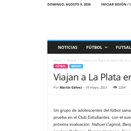
DOMINGO, AGOSTO 9, 2026
INICIAR SESIÓN / 
M
NOTICIAS
FÚTBOL
FUTSA
a
r
Home
Fútbol
Viajan a La Plata en busca de un s
e
FÚTBOL
MENOR
a
Viajan a La Plata 
D
e
p
Por
Martín Gálvez
-
16 mayo, 2021
2264
o
r
t
i
Un grupo de adolescentes del fútbol san
v
prueba en el Club Estudiantes, con el su
a
próxima evaluación.
Nahuel Cagnoli, Benja