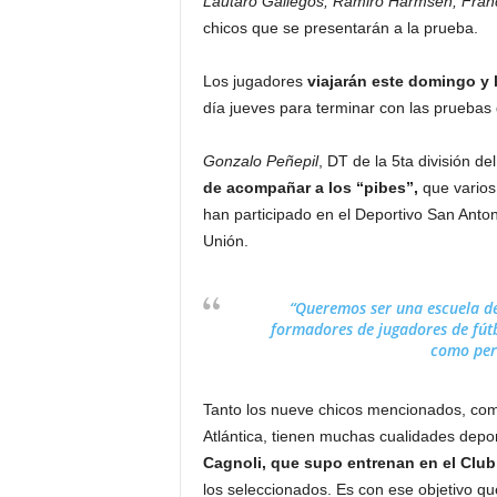
Lautaro Gallegos, Ramiro Harmsen, Fran
chicos que se presentarán a la prueba.
Los jugadores
viajarán este domingo y 
día jueves para terminar con las pruebas 
Gonzalo Peñepil
, DT de la 5ta división d
de acompañar a los “pibes”,
que varios 
han participado en el Deportivo San Anto
Unión.
“Queremos ser una escuela de 
formadores de jugadores de fútb
como per
Tanto los nueve chicos mencionados, com
Atlántica, tienen muchas cualidades deport
Cagnoli, que supo entrenan en el Club
los seleccionados. Es con ese objetivo que