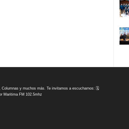
tas, Columnas y muchos más. Te invitamos a escucharnos: 🗓
r Maritima FM 102.5mhz