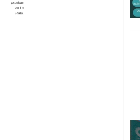
pruebas
en La
Plata.