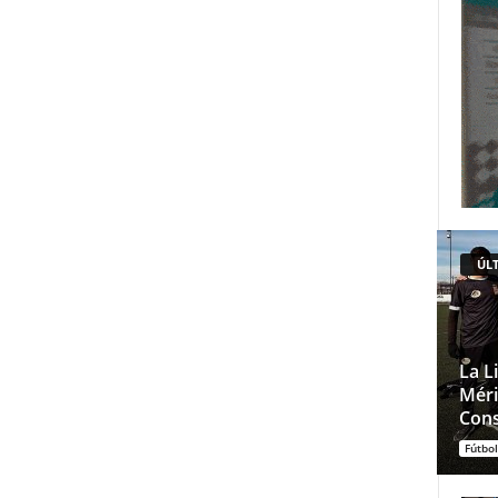
ÚLT
La L
Méri
Cons
Fútbol