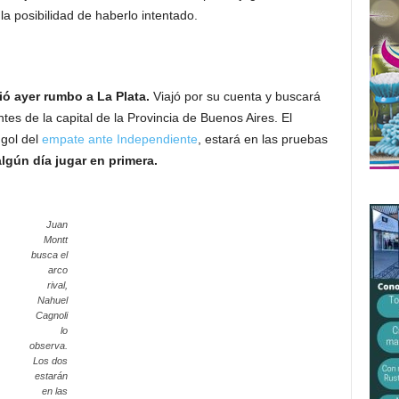
la posibilidad de haberlo intentado.
ió ayer rumbo a La Plata.
Viajó por su cuenta y buscará
es de la capital de la Provincia de Buenos Aires. El
 gol del
empate ante Independiente
, estará en las pruebas
algún día jugar en primera.
Juan
Montt
busca el
arco
rival,
Nahuel
Cagnoli
lo
observa.
Los dos
estarán
en las