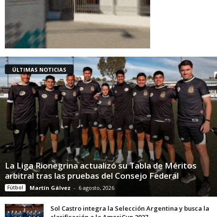
ÚLTIMAS NOTICIAS
La Liga Rionegrina actualizó su Tabla de Méritos
arbitral tras las pruebas del Consejo Federal
Fútbol
Martín Gálvez
-
6 agosto, 2026
Sol Castro integra la Selección Argentina y busca la
clasificación a la AmeriCup 2027