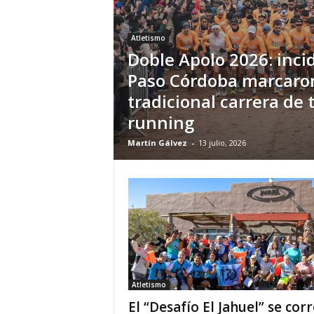
Atletismo
Doble Apolo 2026: inci
Paso Córdoba marcaron
tradicional carrera de t
running
Martín Gálvez
-
13 julio, 2026
Atletismo
El “Desafío El Jahuel” se cor