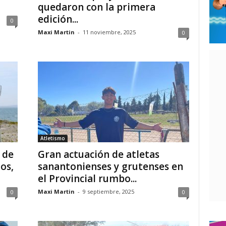
quedaron con la primera
edición...
0
Maxi Martin
-
11 noviembre, 2025
0
Atletismo
 de
Gran actuación de atletas
os,
sanantonienses y grutenses en
el Provincial rumbo...
Maxi Martin
-
9 septiembre, 2025
0
0