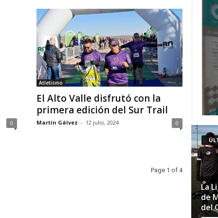
Atletismo
El Alto Valle disfrutó con la
primera edición del Sur Trail
Martín Gálvez
-
12 julio, 2024
0
0
ÚL
Page 1 of 4
La L
de M
del 