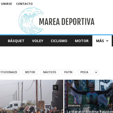
/ UNIRSE
CONTACTO
L
BÁSQUET
VOLEY
CICLISMO
MOTOR
MÁS
TITUCIONALES
MOTOR
NÁUTICOS
PATÍN
PESCA
0
Atletismo
La Maratón Viedma-Patagon