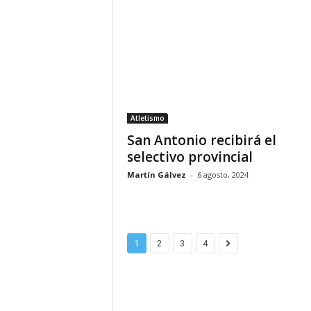
Atletismo
San Antonio recibirá el
selectivo provincial
Martín Gálvez
-
6 agosto, 2024
1
2
3
4