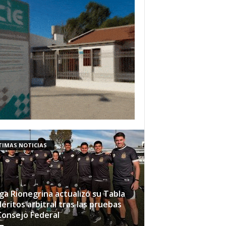
TIMAS NOTICIAS
iga Rionegrina actualizó su Tabla
éritos arbitral tras las pruebas
Consejo Federal