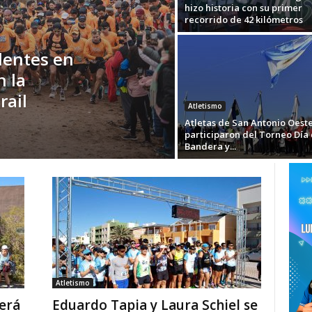
hizo historia con su primer
recorrido de 42 kilómetros
dentes en
 la
rail
Atletismo
Atletas de San Antonio Oest
participaron del Torneo Día 
Bandera y...
Atletismo
rerá
Eduardo Tapia y Laura Schiel se