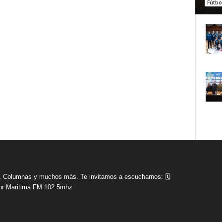
Fútbo
tas, Columnas y muchos más. Te invitamos a escucharnos: 🗓
r Maritima FM 102.5mhz