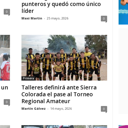
punteros y quedó como único
líder
0
Maxi Martin
-
25 mayo, 2026
0
Primera
 un
Talleres definirá ante Sierra
Colorada el pase al Torneo
Regional Amateur
0
Martín Gálvez
-
14 mayo, 2026
0