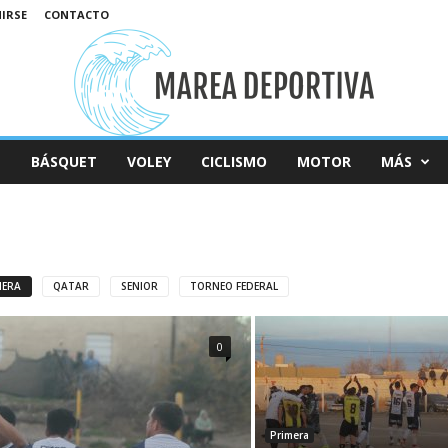
NIRSE
CONTACTO
L
BÁSQUET
VOLEY
CICLISMO
MOTOR
MÁS
MERA
QATAR
SENIOR
TORNEO FEDERAL
0
Primera