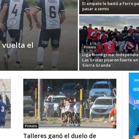
El empate le bastó a Ferro p
pasar a semis
 vuelta el
Primera
Liga Rionegrina: Independie
Las Grutas pisaron fuerte en
Sierra Grande
Primera
Talleres ganó el duelo de