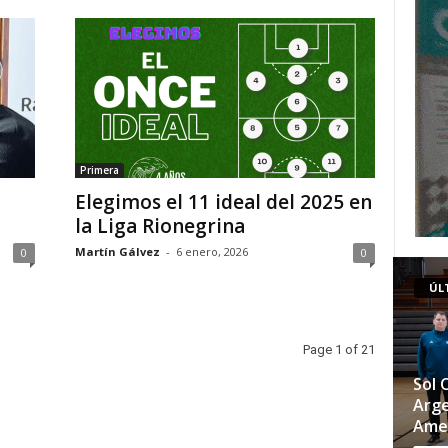
Primera
Elegimos el 11 ideal del 2025 en
la Liga Rionegrina
Martín Gálvez
-
6 enero, 2026
0
0
ÚL
Page 1 of 21
Sol 
Arge
Ame