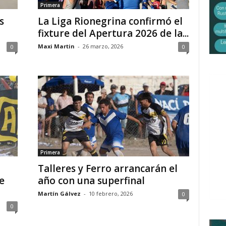
Primera
s
La Liga Rionegrina confirmó el
fixture del Apertura 2026 de la...
Maxi Martin
-
26 marzo, 2026
0
0
Primera
Talleres y Ferro arrancarán el
e
año con una superfinal
Martín Gálvez
-
10 febrero, 2026
0
0