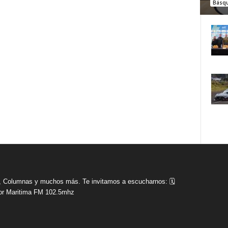
Básq
tas, Columnas y muchos más. Te invitamos a escucharnos: 🗓
r Maritima FM 102.5mhz