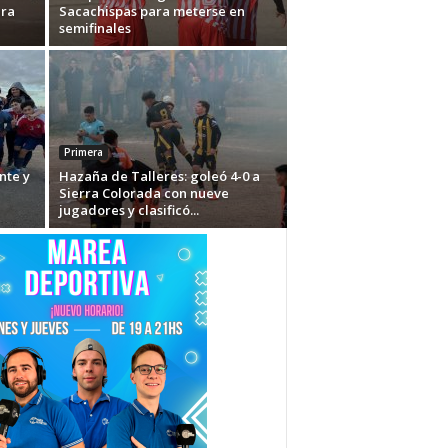
ara
Sacachispas para meterse en
semifinales
Primera
nte y
Hazaña de Talleres: goleó 4-0 a
Sierra Colorada con nueve
jugadores y clasificó...