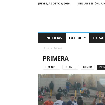
JUEVES, AGOSTO 6, 2026
INICIAR SESIÓN / U
M
NOTICIAS
FÚTBOL
FUTSA
a
r
Home
Primera
e
a
PRIMERA
D
e
FEMENINO
INFANTIL
MENOR
PRI
p
o
r
t
i
v
a