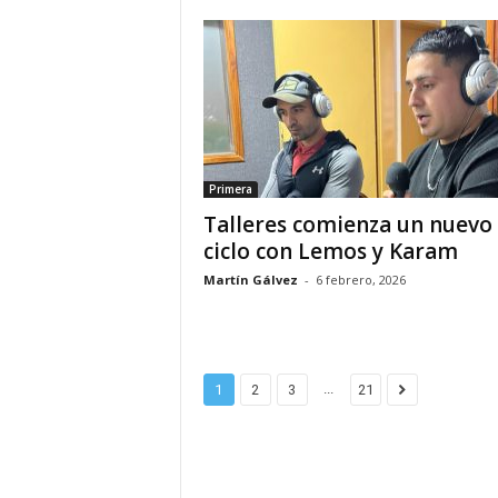
Primera
Talleres comienza un nuevo
ciclo con Lemos y Karam
Martín Gálvez
-
6 febrero, 2026
...
1
2
3
21