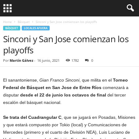
Home
Básquet
Sinconi y San Jose comienzan los playoffs
BÁSQUET
LOCALES AFUERA
Sinconi y San Jose comienzan los
playoffs
Por
Martín Gálvez
-
16 junio, 2021
1782
0
El sanantoniense,
Gian Franco Sinconi
, que milita en el
Torneo
Federal de Básquet en San Jose de Entre Ríos
comenzará a
disputar
desde el 22 de junio los octavos de final
del tercer
escalón del básquet nacional.
Se trata del Cuadrangular C
, que se jugará en Posadas, Misiones
y que estará compuesto por Tokio (local) y Comunicaciones de
Mercedes (primero y el cuarto de División NEA), Luis Luciano de