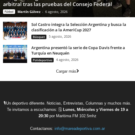
arbitral tras las pruebas del Consejo Federal
Fútbol
Martín Gálvez
-
6 agosto, 2026
Sol Castro integra la Selección Argentina y busca la
clasificación a la AmeriCup 2027
5 agosto, 2026
Básquet
Argentina presentó la serie de Copa Davis frente a
Turquía en Neuquén
4 agosto, 2026
Polideportivo
Cargar más
🎙Un deportivo diferente. Noticias, Entrevistas, Columnas y muchos más.
Te invitamos a escucharnos: 🗓
Lunes, Miércoles y Viernes de 19 a
20:30
por Maritima FM 102.5mhz
Contactanos:
info@mareadeportiva.com.ar