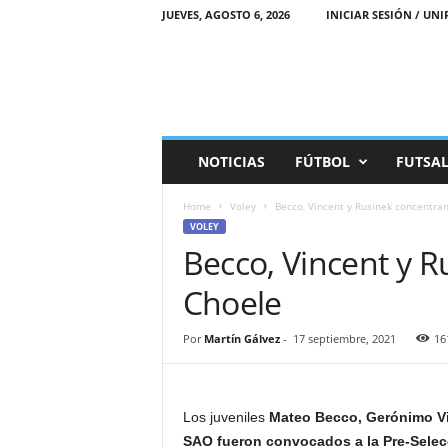
JUEVES, AGOSTO 6, 2026
INICIAR SESIÓN / UNI
M
NOTICIAS
FÚTBOL
FUTSA
a
r
Home
Voley
Becco, Vincent y Rusinek concentra
e
VOLEY
a
Becco, Vincent y 
D
e
Choele
p
o
r
Por
Martín Gálvez
-
17 septiembre, 2021
16
t
i
v
Los juveniles
Mateo Becco, Gerónimo Vi
a
SAO fueron convocados a la Pre-Selec