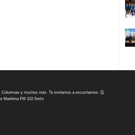
tas, Columnas y muchos más. Te invitamos a escucharnos: 🗓
r Maritima FM 102.5mhz