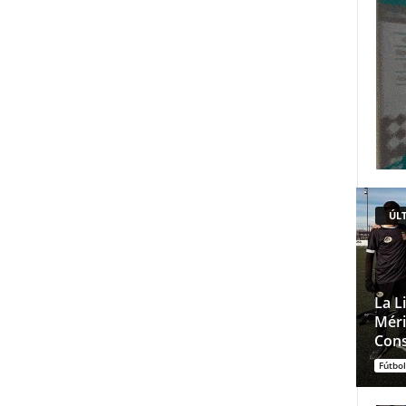
ÚLT
La L
Méri
Cons
Fútbol