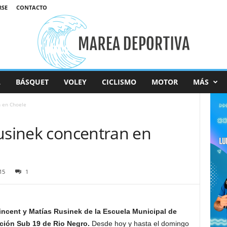
RSE
CONTACTO
L
BÁSQUET
VOLEY
CICLISMO
MOTOR
MÁS
n en Choele
Rusinek concentran en
15
1
ncent y Matías Rusinek de la Escuela Municipal de
ción Sub 19 de Rio Negro.
Desde hoy y hasta el domingo