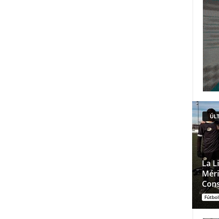
ÚLT
La L
Méri
Cons
Fútbol