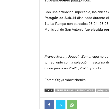
subcampeones
patagónicos.
Con una actuación impecable, las chicas
Patagónico Sub-14
disputado durante el 
1 a La Pampa con parciales 26-24, 23-25, 2
Municipal de San Antonio
fue elegida co
Franco Mora y Joaquín Zumarraga
no pud
torneo junto con la selección masculina de 
0 con parciales 25-21, 25-14 y 25-17.
Fotos: Olgys Vdovitchenko
TAGS
ALINA FRIFRINI
FRANCO MORA
JOAQUÍN 