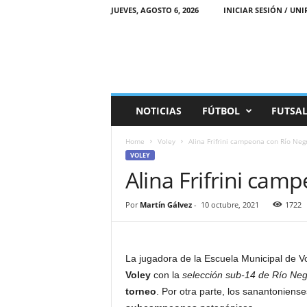
JUEVES, AGOSTO 6, 2026
INICIAR SESIÓN / UNI
M
NOTICIAS
FÚTBOL
FUTSA
a
r
Home
Voley
Alina Frifrini campeona con Río Neg
e
VOLEY
a
Alina Frifrini cam
D
e
p
Por
Martín Gálvez
-
10 octubre, 2021
1722
o
r
t
i
La jugadora de la Escuela Municipal de V
v
Voley
con la
selección sub-14 de Río Neg
a
torneo
. Por otra parte, los sanantoniens