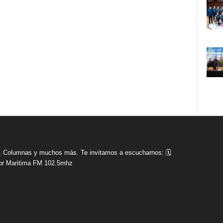
tas, Columnas y muchos más. Te invitamos a escucharnos: 🗓
r Maritima FM 102.5mhz