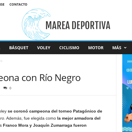
RSE
CONTACTO
L
BÁSQUET
VOLEY
CICLISMO
MOTOR
MÁS
ro
peona con Río Negro
0
oley
se coronó campeona del torneo Patagónico de
ro
. Además, fue elegida como
la mejor armadora del
es
Franco Mora y Joaquín Zumarraga fueron