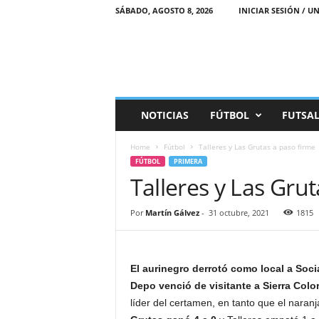
SÁBADO, AGOSTO 8, 2026
INICIAR SESIÓN / UN
M
NOTICIAS
FÚTBOL
FUTSA
a
r
Home
Fútbol
Talleres y Las Grutas a paso firme
e
FÚTBOL
PRIMERA
a
Talleres y Las Gru
D
e
p
Por
Martín Gálvez
-
31 octubre, 2021
1815
o
r
t
i
El aurinegro derrotó como local a Soci
v
Depo venció de visitante a Sierra Color
a
líder del certamen, en tanto que el nara