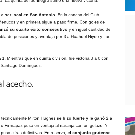
1. La quinta del aurinegro sumó una nueva victoria.
 a ser local en San Antonio
. En la cancha del Club
 Menucos y en primera sigue a paso firme. Con goles de
anzó su cuarto éxito consecutivo
y en igual cantidad de
abla de posiciones y aventaja por 3 a Huahuel Niyeo y Las
 1. Mientras que en quinta división, fue victoria 3 a 0 con
y Santiago Domínguez.
al acecho.
ge técnicamente Milton Hughes
se hizo fuerte y le ganó 2 a
o Firmapaz puso en ventaja al naranja con un golazo. Y
 puso cifras definitivas. En reserva,
el conjunto grutense