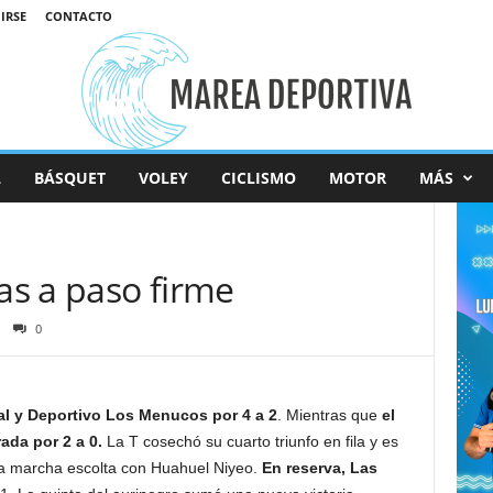
IRSE
CONTACTO
L
BÁSQUET
VOLEY
CICLISMO
MOTOR
MÁS
tas a paso firme
0
al y Deportivo Los Menucos por 4 a 2
. Mientras que
el
ada por 2 a 0.
La T cosechó su cuarto triunfo en fila y es
nja marcha escolta con Huahuel Niyeo.
En reserva, Las