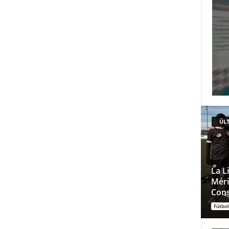
ÚLT
La L
Méri
Cons
Fútbol