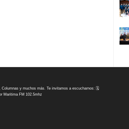
tas, Columnas y muchos más. Te invitamos a escucharnos: 🗓
r Maritima FM 102.5mhz