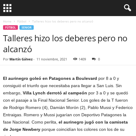
Home
Fútbol
Talleres hizo los deberes pero no alcanzó
FÚTBOL
SENIOR
Talleres hizo los deberes pero no
alcanzó
Por
Martín Gálvez
-
11 noviembre, 2021
1409
0
El aurinegro goleó en Patagones a Boulevard
por 8 a 0 y
consiguió el triunfo que necesitaba para llegar a San Luis. Sin
embargo,
Villa Lynch derrotó al campeón
por 3 a 0 y se quedó
con el pasaje a la Final Nacional Senior. Los goles de la T fueron
de Rodrigo Romero (4), Damián Morón (2), Pablo Mussi y Federico
Entraigas. Romero y Mussi jugarían con Deportivo Patagones la
fase Nacional. Como perlita,
el aurinegro jugó con la camiseta
de Jorge Newbery
porque coincidían los colores con los de su