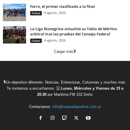
Ferro, el primer clasificado a la final
9 agosto, 2026
Fútbol
La Liga Rionegrina actualizó su Tabla de Méritos
arbitral tras las pruebas del Consejo Federal
6 agosto, 2026
Fútbol
Cargar más
🎙Un deportivo diferente. Noticias, Entrevistas, Columnas y muchos más.
Te invitamos a escucharnos: 🗓
Lunes, Miércoles y Viernes de 19 a
20:30
por Maritima FM 102.5mhz
Contactanos:
info@mareadeportiva.com.ar