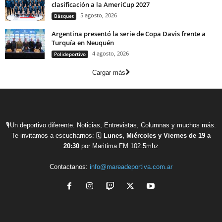
clasificación a la AmeriCup 2027
5 agosto, 2026
Básquet
Argentina presentó la serie de Copa Davis frente a
Turquía en Neuquén
4 agosto, 2026
Polideportivo
Cargar más
🎙Un deportivo diferente. Noticias, Entrevistas, Columnas y muchos más.
Te invitamos a escucharnos: 🗓
Lunes, Miércoles y Viernes de 19 a
20:30
por Maritima FM 102.5mhz
Contactanos:
info@mareadeportiva.com.ar