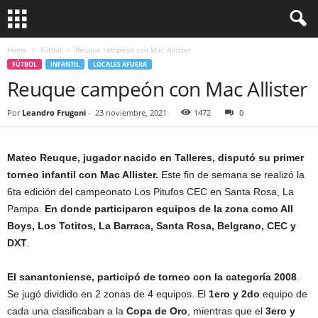
Home
Fútbol
Reuque campeón con Mac Allister
FÚTBOL
INFANTIL
LOCALES AFUERA
Reuque campeón con Mac Allister
Por
Leandro Frugoni
-
23 noviembre, 2021
1472
0
Mateo Reuque, jugador nacido en Talleres, disputó su primer
torneo infantil con Mac Allister.
Este fin de semana se realizó la
6ta edición del campeonato Los Pitufos CEC en Santa Rosa, La
Pampa.
En donde participaron equipos de la zona como All
Boys, Los Totitos, La Barraca, Santa Rosa, Belgrano, CEC y
DXT
.
El sanantoniense, participó de torneo con la categoría 2008
.
Se jugó dividido en 2 zonas de 4 equipos. El
1ero y 2do
equipo de
cada una clasificaban a la
Copa de Oro
, mientras que el
3ero y