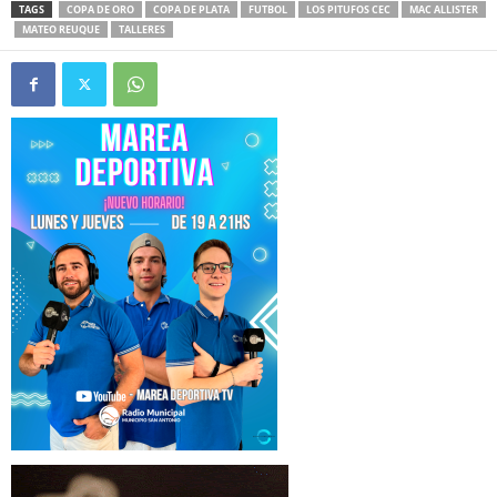
TAGS
COPA DE ORO
COPA DE PLATA
FUTBOL
LOS PITUFOS CEC
MAC ALLISTER
MATEO REUQUE
TALLERES