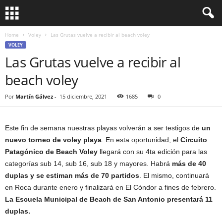
Home
Voley
Las Grutas vuelve a recibir al beach voley
VOLEY
Las Grutas vuelve a recibir al
beach voley
Por
Martín Gálvez
-
15 diciembre, 2021
1685
0
Este fin de semana nuestras playas volverán a ser testigos de
un
nuevo torneo de voley playa
. En esta oportunidad, el
Circuito
Patagónico de Beach Voley
llegará con su 4ta edición para las
categorías sub 14, sub 16, sub 18 y mayores. Habrá
más de 40
duplas y se estiman más de 70 partidos
. El mismo, continuará
en Roca durante enero y finalizará en El Cóndor a fines de febrero.
La Escuela Municipal de Beach de San Antonio presentará 11
duplas.