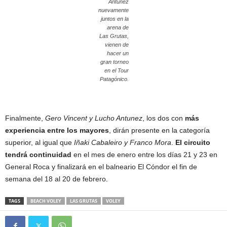
Antunez
nuevamente
juntos en la
arena de
Las Grutas,
vienen de
hacer un
gran torneo
en el Tour
Patagónico.
Finalmente,
Gero Vincent y Lucho Antunez
, los dos con
más
experiencia entre los mayores
, dirán presente en la categoría
superior, al igual que
Iñaki Cabaleiro y Franco Mora
.
El circuito
tendrá continuidad
en el mes de enero entre los días 21 y 23 en
General Roca y finalizará en el balneario El Cóndor el fin de
semana del 18 al 20 de febrero.
TAGS
BEACH VOLEY
LAS GRUTAS
VOLEY