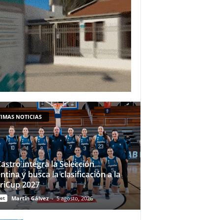
IMAS NOTICIAS
Castro integra la Selección
ntina y busca la clasificación a la
riCup 2027
et
Martín Gálvez
-
5 agosto, 2026