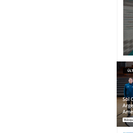
ÚLT
Sol 
Arge
Ame
Básqu