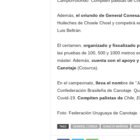
Camporrotondo
. Compiten palistas de Chi
Además,
el oriundo de General Conesa
Huileches de Choele Choel y competirá e
Luis Beltrán.
El certamen,
organizado y fiscalizado 
las pruebas de 100, 500 y 1000 metros en 
máster. Además,
cuenta con el apoyo y
Canotaje
(Cosurca).
En el campeonato,
lleva el nom
bre de “J
Confederación Brasileña de Canotaje. Qui
Covid-19.
Compiten palistas de
Chile, E
Foto: Federación Uruguaya de Canotaje.
TAGS
GENERAL CONESA
IGNACIO MAÑONE
MON