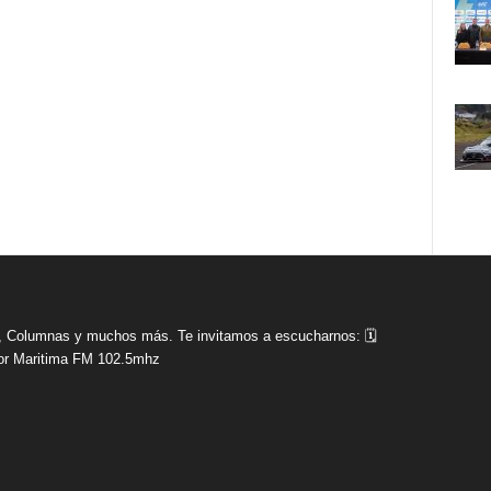
tas, Columnas y muchos más. Te invitamos a escucharnos: 🗓
r Maritima FM 102.5mhz