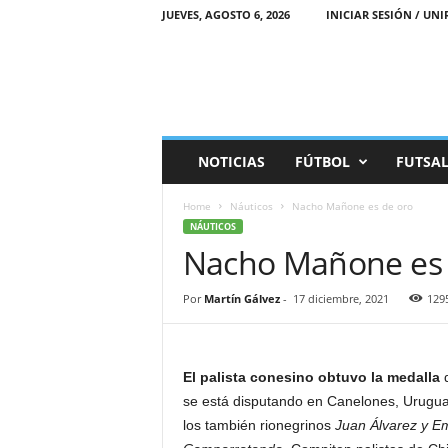
JUEVES, AGOSTO 6, 2026
INICIAR SESIÓN / UNI
M
NOTICIAS
FÚTBOL
FUTSA
a
r
Home
Náuticos
Nacho Mañone es de oro
e
NÁUTICOS
a
Nacho Mañone es 
D
e
p
Por
Martín Gálvez
-
17 diciembre, 2021
129
o
r
t
i
El palista conesino obtuvo la medalla
v
se está disputando en Canelones, Urugu
a
los también rionegrinos
Juan Álvarez y Em