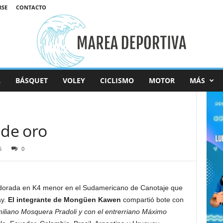
RSE
CONTACTO
L
BÁSQUET
VOLEY
CICLISMO
MOTOR
MÁS
de oro
5
0
dorada en K4 menor en el Sudamericano de Canotaje que
ay.
El integrante de Mongüen Kawen
compartió bote con
iliano Mosquera Pradoli y con el entrerriano Máximo