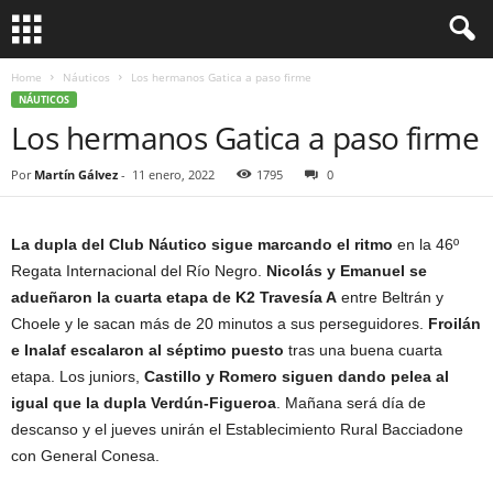
Home
Náuticos
Los hermanos Gatica a paso firme
NÁUTICOS
Los hermanos Gatica a paso firme
Por
Martín Gálvez
-
11 enero, 2022
1795
0
La dupla del Club Náutico sigue marcando el ritmo
en la 46º
Regata Internacional del Río Negro.
Nicolás y Emanuel se
adueñaron la cuarta etapa de K2 Travesía A
entre Beltrán y
Choele y le sacan más de 20 minutos a sus perseguidores.
Froilán
e Inalaf escalaron al séptimo puesto
tras una buena cuarta
etapa. Los juniors,
Castillo y Romero siguen dando pelea al
igual que la dupla Verdún-Figueroa
. Mañana será día de
descanso y el jueves unirán el Establecimiento Rural Bacciadone
con General Conesa.