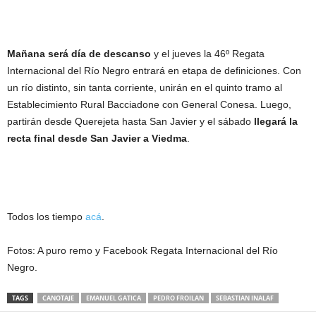
Mañana será día de descanso
y el jueves la 46º Regata
Internacional del Río Negro entrará en etapa de definiciones. Con
un río distinto, sin tanta corriente, unirán en el quinto tramo al
Establecimiento Rural Bacciadone con General Conesa. Luego,
partirán desde Querejeta hasta San Javier y el sábado
llegará la
recta final desde San Javier a Viedma
.
Todos los tiempo
acá
.
Fotos: A puro remo y Facebook Regata Internacional del Río
Negro.
TAGS
CANOTAJE
EMANUEL GATICA
PEDRO FROILAN
SEBASTIAN INALAF