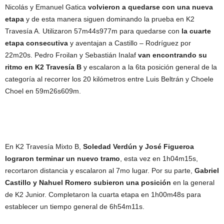
Nicolás y Emanuel Gatica
volvieron a quedarse con una nueva
etapa
y de esta manera siguen dominando la prueba en K2
Travesía A. Utilizaron 57m44s977m para quedarse con
la cuarte
etapa consecutiva
y aventajan a Castillo – Rodríguez por
22m20s. Pedro Froilan y Sebastián Inalaf
van encontrando su
ritmo en K2 Travesía B
y escalaron a la 6ta posición general de la
categoría al recorrer los 20 kilómetros entre Luis Beltrán y Choele
Choel en 59m26s609m.
En K2 Travesía Mixto B,
Soledad Verdún y José Figueroa
lograron terminar un nuevo tramo
, esta vez en 1h04m15s,
recortaron distancia y escalaron al 7mo lugar. Por su parte,
Gabriel
Castillo y Nahuel Romero subieron una posición
en la general
de K2 Junior. Completaron la cuarta etapa en 1h00m48s para
establecer un tiempo general de 6h54m11s.