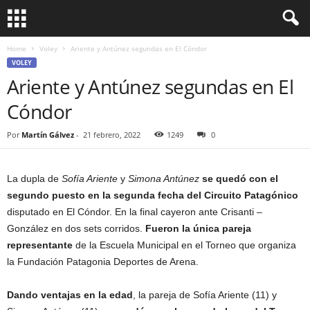
Home
Voley
Ariente y Antúnez segundas en El Cóndor
VOLEY
Ariente y Antúnez segundas en El
Cóndor
Por
Martín Gálvez
-
21 febrero, 2022
1249
0
La dupla de
Sofía Ariente
y
Simona Antúnez
se quedó con el
segundo puesto en la segunda fecha del Circuito Patagónico
disputado en El Cóndor. En la final cayeron ante Crisanti –
González en dos sets corridos.
Fueron la única pareja
representante
de la Escuela Municipal en el Torneo que organiza
la Fundación Patagonia Deportes de Arena.
Dando ventajas en la edad
, la pareja de Sofía Ariente (11) y