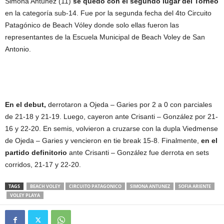
Simona Antúnez (11)
se quedó con el segundo lugar del Torneo
en la categoría sub-14. Fue por la segunda fecha del 4to Circuito
Patagónico de Beach Vóley donde solo ellas fueron las
representantes de la Escuela Municipal de Beach Voley de San
Antonio.
En el debut,
derrotaron a Ojeda – Garies por 2 a 0 con parciales
de 21-18 y 21-19. Luego, cayeron ante Crisanti – González por 21-
16 y 22-20. En semis, volvieron a cruzarse con la dupla Viedmense
de Ojeda – Garies y vencieron en tie break 15-8. Finalmente,
en el
partido definitorio
ante Crisanti – González fue derrota en sets
corridos, 21-17 y 22-20.
TAGS
BEACH VOLEY
CIRCUITO PATAGONICO
SIMONA ANTUNEZ
SOFIA ARIENTE
VOLEY PLAYA