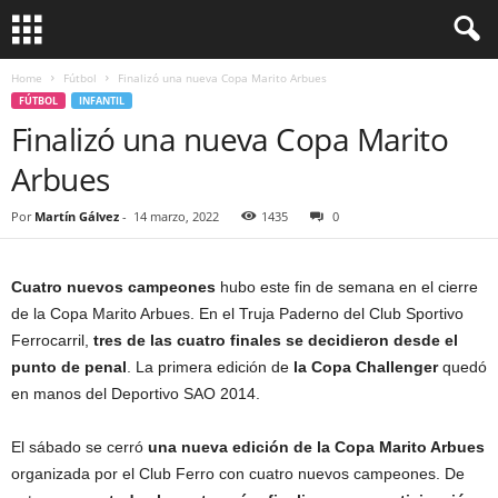
Home
Fútbol
Finalizó una nueva Copa Marito Arbues
FÚTBOL
INFANTIL
Finalizó una nueva Copa Marito
Arbues
Por
Martín Gálvez
-
14 marzo, 2022
1435
0
Cuatro nuevos campeones
hubo este fin de semana en el cierre
de la Copa Marito Arbues. En el Truja Paderno del Club Sportivo
Ferrocarril,
tres de las cuatro finales se decidieron desde el
punto de penal
. La primera edición de
la Copa Challenger
quedó
en manos del Deportivo SAO 2014.
El sábado se cerró
una nueva edición de la Copa Marito Arbues
organizada por el Club Ferro con cuatro nuevos campeones. De