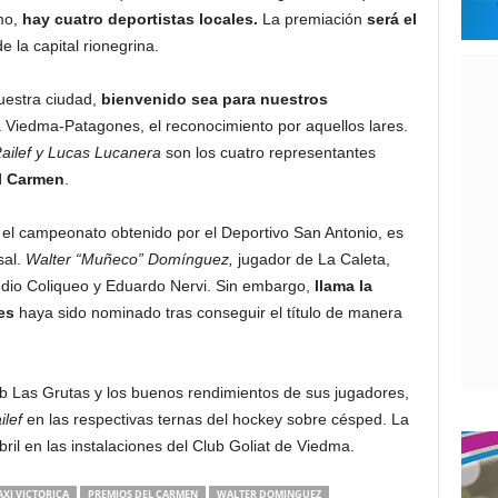
mo,
hay cuatro deportistas locales.
La premiación
será el
e la capital rionegrina.
nuestra ciudad,
bienvenido sea para nuestros
Viedma-Patagones, el reconocimiento por aquellos lares.
ailef y Lucas Lucanera
son los cuatro representantes
el Carmen
.
 el campeonato obtenido por el Deportivo San Antonio, es
al.
Walter “Muñeco” Domínguez,
jugador de La Caleta,
udio Coliqueo y Eduardo Nervi. Sin embargo,
llama la
es
haya sido nominado tras conseguir el título de manera
ub Las Grutas y los buenos rendimientos de sus jugadores,
lef
en las respectivas ternas del hockey sobre césped. La
bril en las instalaciones del Club Goliat de Viedma.
XI VICTORICA
PREMIOS DEL CARMEN
WALTER DOMINGUEZ