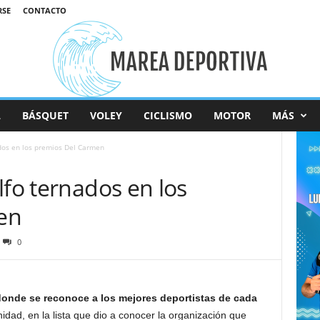
RSE
CONTACTO
L
BÁSQUET
VOLEY
CICLISMO
MOTOR
MÁS
dos en los premios Del Carmen
lfo ternados en los
en
0
onde se reconoce a los mejores deportistas de cada
idad, en la lista que dio a conocer la organización que