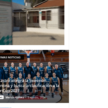
IMAS NOTICIAS
Castro integra la Selección
ntina y busca la clasificación a la
riCup 2027
et
Martín Gálvez
-
5 agosto, 2026