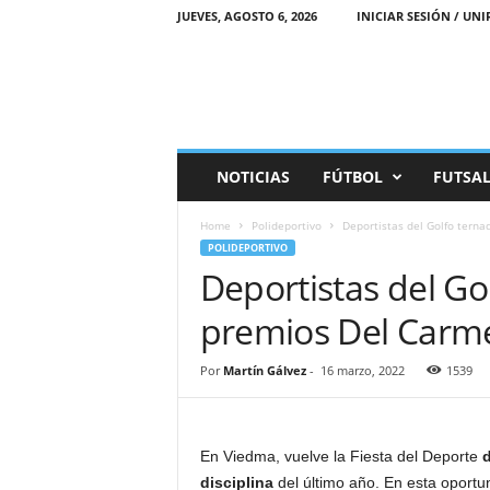
JUEVES, AGOSTO 6, 2026
INICIAR SESIÓN / UNI
M
NOTICIAS
FÚTBOL
FUTSA
a
r
Home
Polideportivo
Deportistas del Golfo terna
e
POLIDEPORTIVO
a
Deportistas del Go
D
e
premios Del Carm
p
o
r
Por
Martín Gálvez
-
16 marzo, 2022
1539
t
i
v
En Viedma, vuelve la Fiesta del Deporte
d
a
disciplina
del último año. En esta oportun