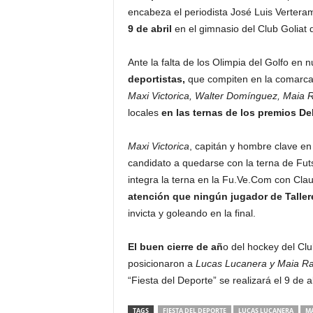
encabeza el periodista José Luis Vertera
9 de abril
en el gimnasio del Club Goliat d
Ante la falta de los Olimpia del Golfo en 
deportistas,
que compiten en la comarca 
Maxi Victorica, Walter Domínguez, Maia R
locales
en las ternas de los premios D
Maxi Victorica
, capitán y hombre clave en
candidato a quedarse con la terna de Futs
integra la terna en la Fu.Ve.Com con Cla
atención que ningún jugador de Taller
invicta y goleando en la final.
El buen cierre de añ
o del hockey del Cl
posicionaron a
Lucas Lucanera y Maia Rai
“Fiesta del Deporte” se realizará el 9 de a
TAGS
FIESTA DEL DEPORTE
LUCAS LUCANERA
MA