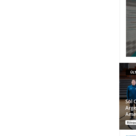
ÚLT
Sol 
Arge
Ame
Básqu