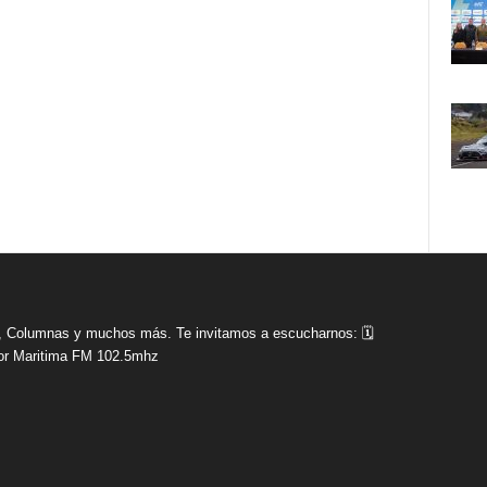
tas, Columnas y muchos más. Te invitamos a escucharnos: 🗓
r Maritima FM 102.5mhz