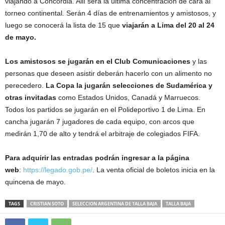
viajando a Concordia. Allí será la última concentración de cara al
torneo continental. Serán 4 días de entrenamientos y amistosos, y
luego se conocerá la lista de 15 que
viajarán a Lima del 20 al 24
de mayo.
Los amistosos se jugarán en el Club Comunicaciones
y las
personas que deseen asistir deberán hacerlo con un alimento no
perecedero.
La Copa la jugarán selecciones de Sudamérica y
otras invitadas
como Estados Unidos, Canadá y Marruecos.
Todos los partidos se jugarán en el Polideportivo 1 de Lima. En
cancha jugarán 7 jugadores de cada equipo, con arcos que
medirán 1,70 de alto y tendrá el arbitraje de colegiados FIFA.
Para adquirir las entradas podrán ingresar a la página
web
:
https://legado.gob.pe/
. La venta oficial de boletos inicia en la
quincena de mayo.
TAGS
CRISTIAN SOTO
SELECCION ARGENTINA DE TALLA BAJA
TALLA BAJA