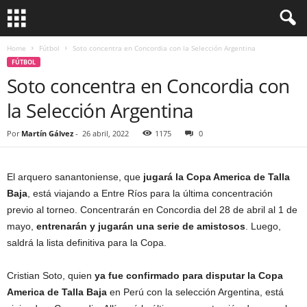
Home
Fútbol
Soto concentra en Concordia con la Selección Argentina
FÚTBOL
Soto concentra en Concordia con
la Selección Argentina
Por
Martín Gálvez
-
26 abril, 2022
1175
0
El arquero sanantoniense, que
jugará la Copa America de Talla
Baja
, está viajando a Entre Ríos para la última concentración
previo al torneo. Concentrarán en Concordia del 28 de abril al 1 de
mayo,
entrenarán y jugarán una serie de amistosos
. Luego,
saldrá la lista definitiva para la Copa.
Cristian Soto, quien
ya fue confirmado para disputar la Copa
America de Talla Baja
en Perú con la selección Argentina, está