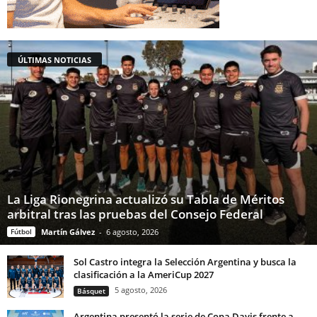
ÚLTIMAS NOTICIAS
La Liga Rionegrina actualizó su Tabla de Méritos
arbitral tras las pruebas del Consejo Federal
Fútbol
Martín Gálvez
-
6 agosto, 2026
Sol Castro integra la Selección Argentina y busca la
clasificación a la AmeriCup 2027
5 agosto, 2026
Básquet
Argentina presentó la serie de Copa Davis frente a