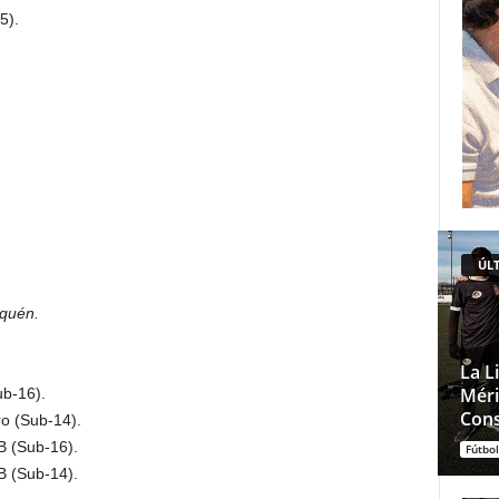
5).
ÚLT
quén.
La L
Méri
b-16).
Cons
o (Sub-14).
 (Sub-16).
Fútbol
 (Sub-14).