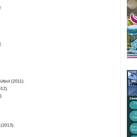
.
1.
útbol (2011).
012).
).
 (2013).