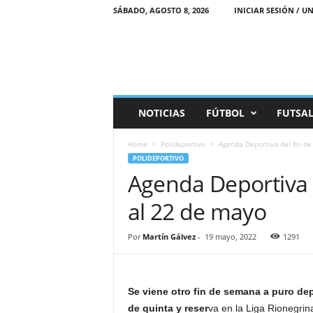
SÁBADO, AGOSTO 8, 2026
INICIAR SESIÓN / UN
M
NOTICIAS
FÚTBOL
FUTSA
a
r
Home
Polideportivo
Agenda Deportiva del fin d
e
POLIDEPORTIVO
a
Agenda Deportiva 
D
e
al 22 de mayo
p
o
r
Por
Martín Gálvez
-
19 mayo, 2022
1291
t
i
v
Se viene otro fin de semana a puro de
a
de quinta y reser
va en la Liga Rionegrin