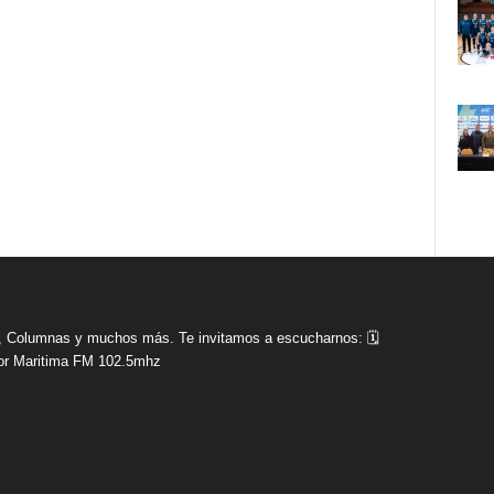
tas, Columnas y muchos más. Te invitamos a escucharnos: 🗓
r Maritima FM 102.5mhz