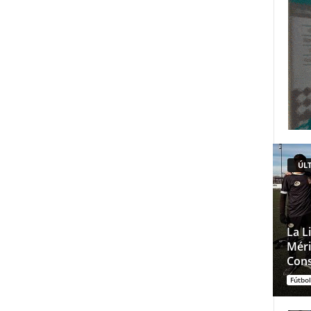
ÚLT
La L
Méri
Cons
Fútbol