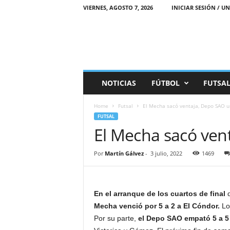
VIERNES, AGOSTO 7, 2026
INICIAR SESIÓN / UN
M
NOTICIAS
FÚTBOL
FUTSA
a
r
Home
Futsal
El Mecha sacó ventaja, Depo SAO 
e
FUTSAL
a
El Mecha sacó ven
D
e
p
Por
Martín Gálvez
-
3 julio, 2022
1469
o
r
t
i
En el arranque de los cuartos de final
d
v
Mecha venció por 5 a 2 a El Cóndor.
Los
a
Por su parte,
el Depo SAO empató 5 a 5