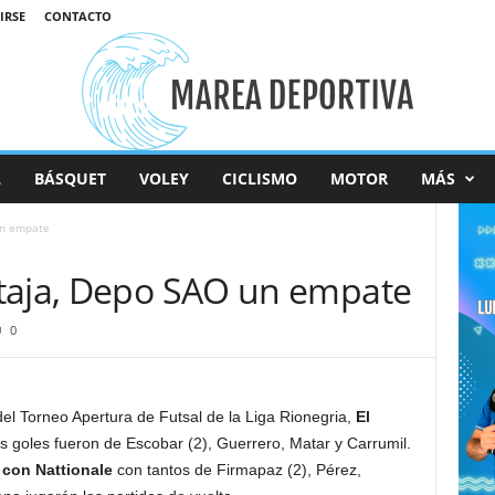
IRSE
CONTACTO
L
BÁSQUET
VOLEY
CICLISMO
MOTOR
MÁS
un empate
taja, Depo SAO un empate
0
el Torneo Apertura de Futsal de la Liga Rionegria,
El
 goles fueron de Escobar (2), Guerrero, Matar y Carrumil.
 con Nattionale
con tantos de Firmapaz (2), Pérez,