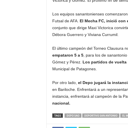
Victorica y Gómez. El próximo fin de sema
Los equipos sanantonienses comenzaron su
Futsal de AFA.
El Mecha FC, inició con 
conjunto que dirige Maxi Victorica convir
Débora Guerrero y Viviana Currumil.
El último campeón del Torneo Clausura no
empataron 5 a 5
, para los de sanantoni
Gómez y Pérez.
Los partidos de vuelta
Municipal de Patagones.
Por otro lado,
el Depo jugará la instanci
en Bariloche. Enfrentará a un representan
instancia, enfrentará al campeón de la Pa
nacional.
TAGS
DEPO SAO
DEPORTIVO SAN ANTONIO
EL 