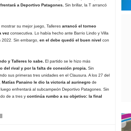
nfrentará a Deportivo Patagones.
Sin brillar, la T arrancó
 mostrar su mejor juego, Talleres
arrancó el torneo
a vez
consecutiva. Lo había hecho ante Barrio Lindo y Villa
n 2022. Sin embargo,
en el debe quedó el buen nivel
con
do y Talleres lo sabe.
El partido se le hizo más
o del rival y por la falta de conexión propia.
Sin
o sus primeras tres unidades en el Clausura. A los 27 del
,
Matías Panaino le dio la victoria al aurinegro
de
y luego enfrentará al subcampeón Deportivo Patagones. Sin
ndo de a tres y
continúa rumbo a su objetivo: la final
S