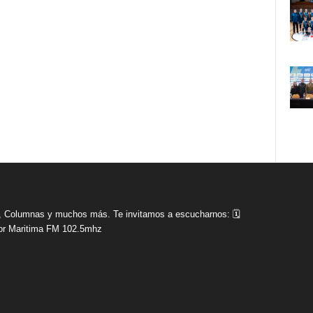
tas, Columnas y muchos más. Te invitamos a escucharnos: 🗓
r Maritima FM 102.5mhz