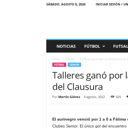
SÁBADO, AGOSTO 8, 2026
INICIAR SESIÓN / UN
M
NOTICIAS
FÚTBOL
FUTSA
a
r
Home
Fútbol
Talleres ganó por la mínima en el 
e
FÚTBOL
SENIOR
a
Talleres ganó por 
D
e
del Clausura
p
o
r
Por
Martín Gálvez
-
4 agosto, 2022
929
t
i
v
El aurinegro venció por 1 a 0 a Fátima
e
a
Clubes Senior. El único gol del encuentro