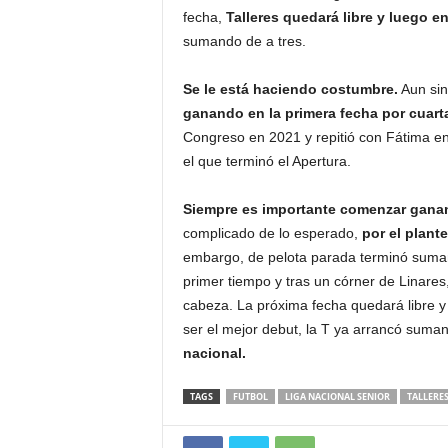
fecha,
Talleres quedará libre y luego e
sumando de a tres.
Se le está haciendo costumbre.
Aun sin
ganando en la primera fecha por cuart
Congreso en 2021 y repitió con Fátima e
el que terminó el Apertura.
Siempre es importante comenzar ganan
complicado de lo esperado,
por el plante
embargo, de pelota parada terminó sumand
primer tiempo y tras un córner de Linares
cabeza. La próxima fecha quedará libre 
ser el mejor debut, la T ya arrancó suma
nacional.
TAGS
FUTBOL
LIGA NACIONAL SENIOR
TALLERE