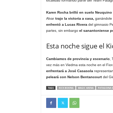
localidad formando parte del Team Patag
Karen Rocha brilló en suelo Neuquino 
Alvar
trajo la victoria a casa,
ganándole a
enfrentó a Lucas Rivera
del gimnasio Pe
partes, sin embargo
el sanantoniense p
Esta noche sigue el K
Cambiamos de provincia y escenario
,
vez más en Viedma esta noche en el Fior
enfrentará a José Casasola
representan
peleará con Nelson Bentancourt
del Gi
TAGS
KICK BOXING
MAGIC ARENA
PATAGOINA 