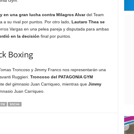
onia Gym.
y en una gran lucha contra Milagros Alvar
del Team
 a su rival por puntos. Por otro lado,
Lautaro
Thea se
rros Vargas en una pelea pareja y disputada para ambas
erdió en la decisión
final por puntos.
ick Boxing
 Tomas Troncoso y Jimmy Franco nos representarán una
avanti Ruggieri.
Troncoso del PATAGONIA GYM
te del gimnasio Juan Carriqueo, mientras que
Jimmy
mnasio Juan Carriqueo.
GYM
ROCHA