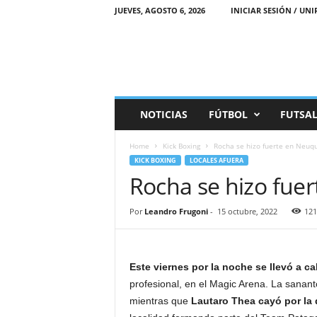
JUEVES, AGOSTO 6, 2026
INICIAR SESIÓN / UNI
M
NOTICIAS
FÚTBOL
FUTSA
a
r
Home
Kick Boxing
Rocha se hizo fuerte en Neuq
e
KICK BOXING
LOCALES AFUERA
a
Rocha se hizo fue
D
e
p
Por
Leandro Frugoni
-
15 octubre, 2022
121
o
r
t
i
Este viernes por la noche se llevó a c
v
profesional, en el Magic Arena. La sanan
a
mientras que
Lautaro Thea cayó por la 