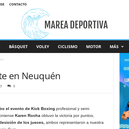
RSE
CONTACTO
L
BÁSQUET
VOLEY
CICLISMO
MOTOR
MÁS
uén
rte en Neuquén
3
0
abo el evento de Kick Boxing
profesional y semi
toniense
Karen Rocha
obtuvo la victoria por puntos,
desición de los jueces,
ambos representaron a nuestra