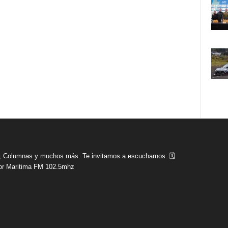
tas, Columnas y muchos más. Te invitamos a escucharnos: 🗓
r Maritima FM 102.5mhz