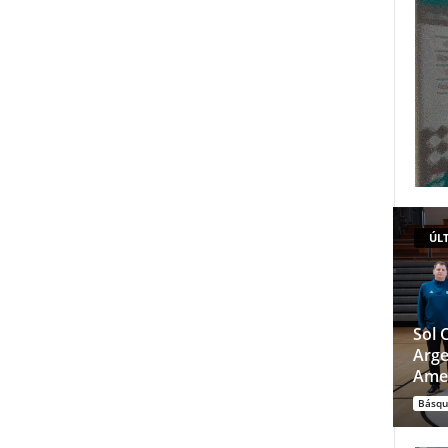
ÚLT
Sol 
Arge
Ame
Básqu