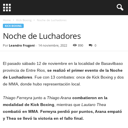
Home
Kick Boxing
Noche de Luchadores
KICK BOXING
Noche de Luchadores
Por
Leandro Frugoni
-
14 noviembre, 2022
890
0
El pasado sábado 12 de noviembre en la localidad de Basavilbaso
provincia de Entre Rios,
se realizó el primer evento de la Noche
de Luchadores
. Fue con 13 combates: once de Kick Boxing y dos
de MMA, donde hubo representación local.
Thiago Ferreyra
junto a
Thiago Arana
combatieron en la
modalidad de Kick Boxing
, mientras que
Lautaro Thea
combatió en MMA
.
Ferreyra perdió por puntos, Arana empató
y Thea se llevó la victoria en el fallo final.