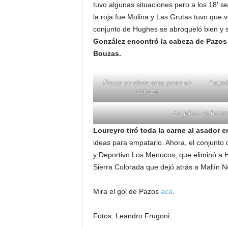
tuvo algunas situaciones pero a los 18′ se
la roja fue Molina y Las Grutas tuvo que v
conjunto de Hughes se abroqueló bien y s
González encontró la cabeza de Pazos
Bouzas.
Pazos se eleva para ganar de
La pel
cabeza
El gol es un hecho
Loureyro tiró toda la carne al asador e
ideas para empatarlo. Ahora, el conjunto d
y Deportivo Los Menucos, que eliminó a 
Sierra Colorada que dejó atrás a Mallín 
Mira el gol de Pazos
acá
.
Fotos: Leandro Frugoni.