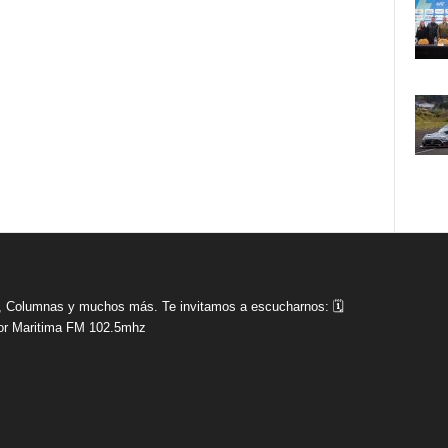
tas, Columnas y muchos más. Te invitamos a escucharnos: 🗓
r Maritima FM 102.5mhz