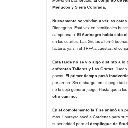
Molina
en Las Grutas.
El conjunto de Hu
Menucos y Sierra Colorada.
Nuevamente se volvían a ver las caras
Rionegrina. Está vez en semifinales busc
campeonato.
El Aurinegro había sido el
en los cuartos. Las Grutas alternó buenas
factura, ya sin el TRFA a cuestas, el con
Esta tarde no se vio algo distinto a 
enfrentan Talleres y Las Grutas.
Juego c
pocas.
El primer tiempo pasó inadverti
por arriba. Sin embargo, en el juego táct
no le dejó generar juego. Hasta que a los
otro camino.
En el complemento la T se animó un 
más. Loureyro sacó a Cardenas para suma
superioridad pero
el despliegue de Stu