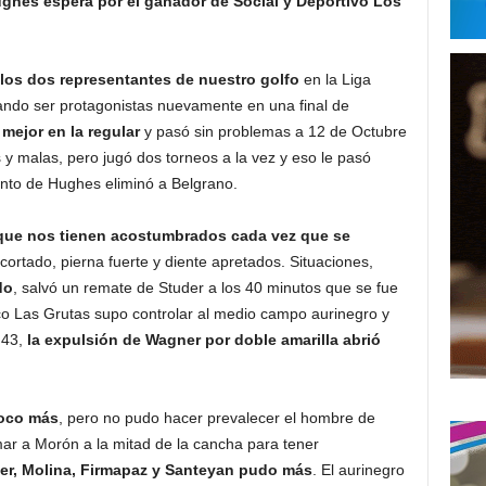
ghes espera por el ganador de Social y Deportivo Los
 los dos representantes de nuestro golfo
en la Liga
ando ser protagonistas nuevamente en una final de
 mejor en la regular
y pasó sin problemas a 12 de Octubre
 y malas, pero jugó dos torneos a la vez y eso le pasó
junto de Hughes eliminó a Belgrano.
lo que nos tienen acostumbrados cada vez que se
ortado, pierna fuerte y diente apretados. Situaciones,
do
, salvó un remate de Studer a los 40 minutos que se fue
ico Las Grutas supo controlar al medio campo aurinegro y
 43,
la expulsión de Wagner por doble amarilla abrió
poco más
, pero no pudo hacer prevalecer el hombre de
r a Morón a la mitad de la cancha para tener
der, Molina, Firmapaz y Santeyan pudo más
. El aurinegro