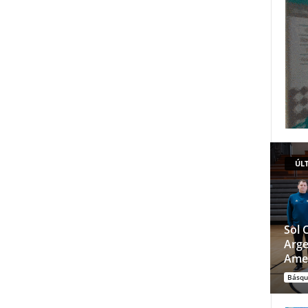
ÚLT
Sol 
Arge
Ame
Básqu