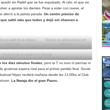
 quedó sin Railef que se fue expulsado. Al rato, el que vio
olver a apretar los dientes. Pese a estar con nueve, el
e aferró a la pelota parada.
Un centro preciso de
 que saltó más que todos y dejó sin chances a
ota ya salió de la cabeza
Bouzas se estira pero ya sin
de Pazos
chances
, Pazos le dio el triunfo a La Naranja.
n los diez minutos finales
, pero la T no tuvo ni piernas ni
e grutense espera rival para el primer partido final. Social
Huahuel Niyeo recibirá mañana desde las 13.00hs al Club
Nehuen.
La Naraja dio el gran Pazos.