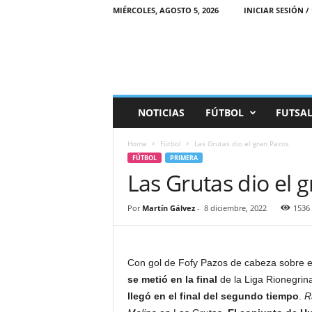
MIÉRCOLES, AGOSTO 5, 2026
INICIAR SESIÓN /
M
NOTICIAS
FÚTBOL
FUTSA
a
r
Home
Fútbol
Las Grutas dio el gran Pazos
e
FÚTBOL
PRIMERA
a
Las Grutas dio el 
D
e
p
Por
Martín Gálvez
-
8 diciembre, 2022
1536
o
r
t
i
Con gol de Fofy Pazos de cabeza sobre el 
v
se metió en la final
de la Liga Rionegrin
a
llegó en el final del segundo tiempo
.
R