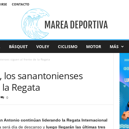
IRSE
CONTACTO
L
BÁSQUET
VOLEY
CICLISMO
MOTOR
MÁS
ienses siguen al frente de la Regata
, los sanantonienses
 la Regata
0
n Antonio continúan liderando la Regata Internacional
 será día de descanso y
luego llegarán las últimas tres