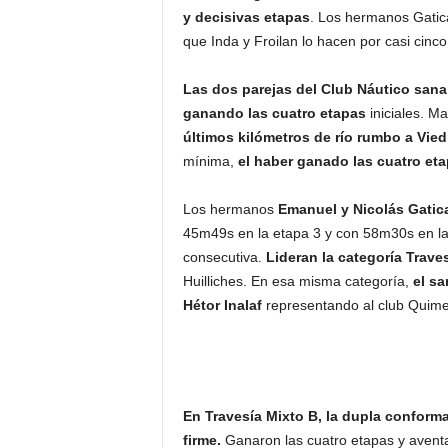
y decisivas etapas
. Los hermanos Gatica
que Inda y Froilan lo hacen por casi cinc
Las dos parejas del Club Náutico sana
ganando las cuatro etapas
iniciales. M
últimos kilómetros de río rumbo a Vie
mínima,
el haber ganado las cuatro etapa
Los hermanos
Emanuel y Nicolás Gatica
45m49s en la etapa 3 y con 58m30s en l
consecutiva.
Lideran la categoría Trav
Huilliches. En esa misma categoría,
el sa
Hétor Inalaf
representando al club Quim
En Travesía Mixto B, la dupla conform
firme.
Ganaron las cuatro etapas y avent