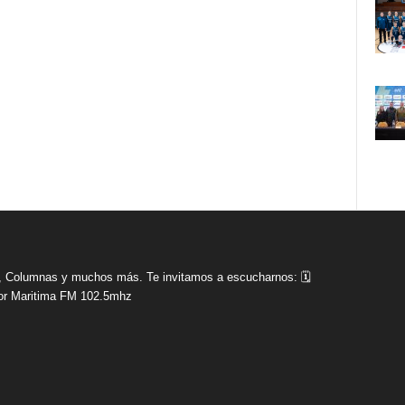
tas, Columnas y muchos más. Te invitamos a escucharnos: 🗓
r Maritima FM 102.5mhz