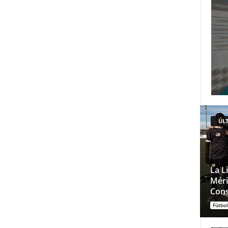
ÚLT
La L
Méri
Cons
Fútbol