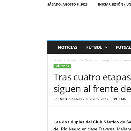
SÁBADO, AGOSTO 8, 2026
INICIAR SESIÓN / UN
M
NOTICIAS
FÚTBOL
FUTSA
a
r
Home
Náuticos
Tras cuatro etapas, los sananton
e
NÁUTICOS
a
Tras cuatro etapas
D
e
siguen al frente de
p
o
r
Por
Martín Gálvez
-
10 enero, 2023
1146
t
i
v
Las dos duplas del Club Náutico de Sa
a
del Río Negro
en clase Travesía. Mañana