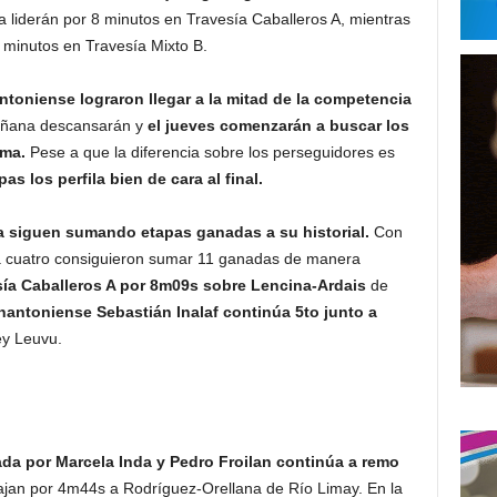
 liderán por 8 minutos en Travesía Caballeros A, mientras
o minutos en Travesía Mixto B.
ntoniense lograron llegar a la mitad de la competencia
añana descansarán y
el jueves comenzarán a buscar los
dma.
Pese a que la diferencia sobre los perseguidores es
s los perfila bien de cara al final.
 siguen sumando etapas ganadas a su historial.
Con
a cuatro consiguieron sumar 11 ganadas de manera
esía Caballeros A por 8m09s sobre Lencina-Ardais
de
nantoniense Sebastián Inalaf continúa 5to junto a
ey Leuvu.
ada por Marcela Inda y Pedro Froilan continúa a remo
ajan por 4m44s a Rodríguez-Orellana de Río Limay. En la