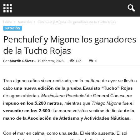
Home
Natación
Penchulef y Migone los ganadores de la Tucho Rojas
NATACIÓN
Penchulef y Migone los ganadores
de la Tucho Rojas
Por
Martín Gálvez
-
19 febrero, 2023
1121
0
Tras algunos años si ser realizada, en la mañana de ayer se llevó a
cabo
una nueva edición de la prueba Evaristo “Tucho” Rojas
de aguas abiertas.
Maximiliano Penchulef
de General Conesa
se
impuso en los 5.200 metros
, mientras que
Thiago Migone
fue el
vencedor en los 2.600
. La marea volvió a vestirse de fiesta
de la
mano de la Asociación de Atletismo y Actividades Náuticas
.
Con el mar en calma, como una seda. El viento ausente. El sol