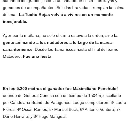
sumando los grados justos a un sábado de fiesta. Los kayas y
gomones de acompañantes. Solo las brazadas irrumpian la calma
del mar.
La Tucho Rojas volvía a vivirse en un momento
inmejorable.
Ayer por la mañana, no solo el clima estuvo a la orden, sino
la
gente animando a los nadadores a lo largo de la marea
sanantoniense.
Desde los Tamaríscos hasta el final del barrio
Matadero.
Fue una fiesta.
En los 5.200 metros el ganador fue Maximiliano Penchulef
oriundo de General Conesa con un tiempo de 1h04m, escoltado
por Candelaria Brandt de Patagones. Luego completaron: 3º Laura
Flores; 4º Oscar Ramos; 5º Marisol Beck; 6º Antonio Ventura; 7º
Dario Herrara; y 8º Hugo Marigual.