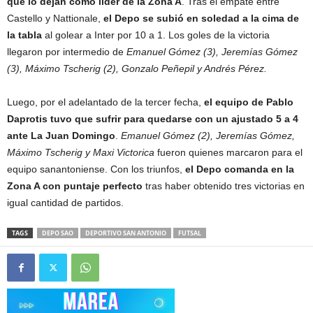
que lo dejan como líder de la Zona A
. Tras el empate entre
Castello y Nattionale,
el Depo se subió en soledad a la cima de
la tabla
al golear a Inter por 10 a 1. Los goles de la victoria
llegaron por intermedio de
Emanuel Gómez (3), Jeremías Gómez
(3), Máximo Tscherig (2), Gonzalo Peñepil y Andrés Pérez.
Luego, por el adelantado de la tercer fecha,
el equipo de Pablo
Daprotis tuvo que sufrir para quedarse con un ajustado 5 a 4
ante La Juan Domingo
.
Emanuel Gómez (2), Jeremías Gómez,
Máximo Tscherig y Maxi Victorica
fueron quienes marcaron para el
equipo sanantoniense. Con los triunfos,
el Depo comanda en la
Zona A con puntaje perfecto
tras haber obtenido tres victorias en
igual cantidad de partidos.
TAGS
DEPO SAO
DEPORTIVO SAN ANTONIO
FUTSAL