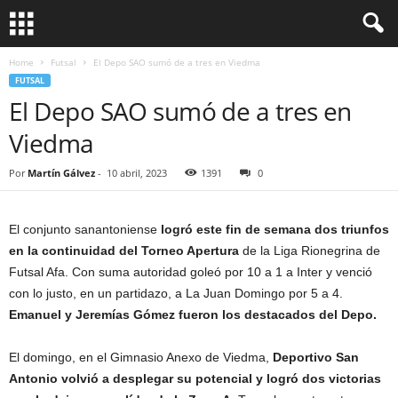
Home
Futsal
El Depo SAO sumó de a tres en Viedma
FUTSAL
El Depo SAO sumó de a tres en
Viedma
Por
Martín Gálvez
-
10 abril, 2023
1391
0
El conjunto sanantoniense
logró este fin de semana dos triunfos
en la continuidad del Torneo Apertura
de la Liga Rionegrina de
Futsal Afa. Con suma autoridad goleó por 10 a 1 a Inter y venció
con lo justo, en un partidazo, a La Juan Domingo por 5 a 4.
Emanuel y Jeremías Gómez fueron los destacados del Depo.
El domingo, en el Gimnasio Anexo de Viedma,
Deportivo San
Antonio volvió a desplegar su potencial y logró dos victorias