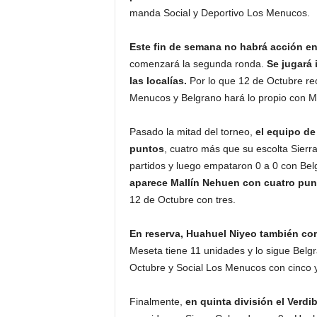
manda Social y Deportivo Los Menucos.
Este fin de semana no habrá acción e
comenzará la segunda ronda.
Se jugará 
las localías.
Por lo que 12 de Octubre rec
Menucos y Belgrano hará lo propio con M
Pasado la mitad del torneo,
el equipo de
puntos
, cuatro más que su escolta Sier
partidos y luego empataron 0 a 0 con Bel
aparece Mallín Nehuen con cuatro pu
12 de Octubre con tres.
En reserva, Huahuel Niyeo también co
Meseta tiene 11 unidades y lo sigue Belg
Octubre y Social Los Menucos con cinco y
Finalmente,
en quinta división el Verd