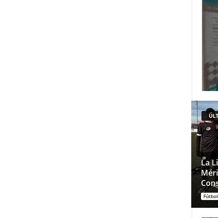
ÚLT
La L
Méri
Cons
Fútbol