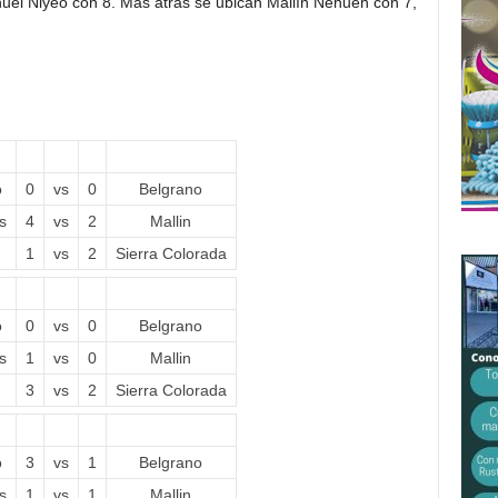
uel Niyeo con 8. Más atrás se ubican Mallín Nehuén con 7,
o
0
vs
0
Belgrano
s
4
vs
2
Mallin
1
vs
2
Sierra Colorada
o
0
vs
0
Belgrano
s
1
vs
0
Mallin
3
vs
2
Sierra Colorada
o
3
vs
1
Belgrano
s
1
vs
1
Mallin