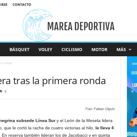
IRSE
CONTACTO
L
BÁSQUET
VOLEY
CICLISMO
MOTOR
MÁS
ra ronda
ra tras la primera ronda
0
Foto: Fabian Olguín
onegrina subsede Línea Sur
y el León de la Meseta lidera
que le cortó la racha de cuatro victorias al hilo,
le lleva 4
. En reserva también lideran los de Jacobacci y en quinta