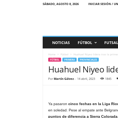
SÁBADO, AGOSTO 8, 2026
INICIAR SESIÓN / UN
M
NOTICIAS
FÚTBOL
FUTSA
a
r
Home
Fútbol
Huahuel Niyeo lidera tras la prime
e
FÚTBOL
PRIMERA
PROVINCIALES
a
Huahuel Niyeo lide
D
e
p
Por
Martín Gálvez
-
14 abril, 2023
1845
o
r
t
i
Ya pasaron
cinco fechas en la Liga Ri
v
en soledad. Pese al empate ante Belgrano, 
a
puntos de diferencia a Sierra Colorada