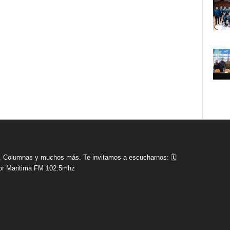
tas, Columnas y muchos más. Te invitamos a escucharnos: 🗓
r Maritima FM 102.5mhz