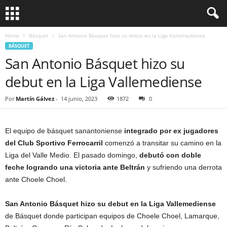
Home
Básquet
San Antonio Básquet hizo su debut en la Liga Vallemediense
BÁSQUET
San Antonio Básquet hizo su
debut en la Liga Vallemediense
Por
Martín Gálvez
-
14 junio, 2023
1872
0
El equipo de básquet sanantoniense
integrado por ex jugadores
del Club Sportivo Ferrocarril
comenzó a transitar su camino en la
Liga del Valle Medio. El pasado domingo,
debutó con doble
feche logrando una victoria ante Beltrán
y sufriendo una derrota
ante Choele Choel.
San Antonio Básquet hizo su debut en la Liga Vallemediense
de Básquet donde participan equipos de Choele Choel, Lamarque,