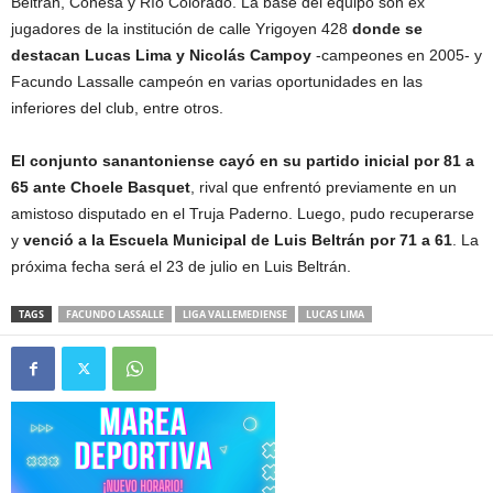
Beltrán, Conesa y Río Colorado. La base del equipo son ex
jugadores de la institución de calle Yrigoyen 428
donde se
destacan Lucas Lima y Nicolás Campoy
-campeones en 2005- y
Facundo Lassalle campeón en varias oportunidades en las
inferiores del club, entre otros.
El conjunto sanantoniense cayó en su partido inicial por 81 a
65 ante Choele Basquet
, rival que enfrentó previamente en un
amistoso disputado en el Truja Paderno. Luego, pudo recuperarse
y
venció a la Escuela Municipal de Luis Beltrán por 71 a 61
. La
próxima fecha será el 23 de julio en Luis Beltrán.
TAGS
FACUNDO LASSALLE
LIGA VALLEMEDIENSE
LUCAS LIMA