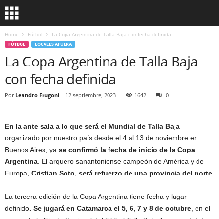
Home
Fútbol
La Copa Argentina de Talla Baja con fecha definida
FÚTBOL
LOCALES AFUERA
La Copa Argentina de Talla Baja
con fecha definida
Por
Leandro Frugoni
-
12 septiembre, 2023
1642
0
En la ante sala a lo que será el Mundial de Talla Baja
organizado por nuestro país desde el 4 al 13 de noviembre en
Buenos Aires, ya
se confirmó la fecha de inicio de la Copa
Argentina
. El arquero sanantoniense campeón de América y de
Europa,
Cristian Soto, será refuerzo de una provincia del norte.
La tercera edición de la Copa Argentina tiene fecha y lugar
definido
. Se jugará en Catamarca el 5, 6, 7 y 8 de octubre
, en el