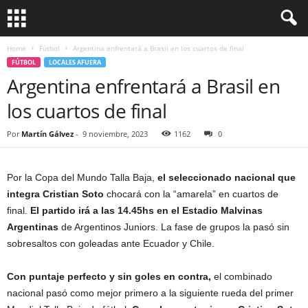
Home
Fútbol
Argentina enfrentará a Brasil en los cuartos de final
FÚTBOL
LOCALES AFUERA
Argentina enfrentará a Brasil en
los cuartos de final
Por
Martín Gálvez
-
9 noviembre, 2023
1162
0
Por la Copa del Mundo Talla Baja,
el seleccionado nacional que
integra Cristian Soto
chocará con la “amarela” en cuartos de
final.
El partido irá a las 14.45hs en el Estadio Malvinas
Argentinas
de Argentinos Juniors. La fase de grupos la pasó sin
sobresaltos con goleadas ante Ecuador y Chile.
Con puntaje perfecto y sin goles en contra,
el combinado
nacional pasó como mejor primero a la siguiente rueda del primer