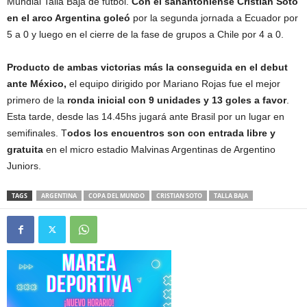
Mundial Talla Baja de fútbol.
Con el sanantoniense Cristian Soto
en el arco Argentina goleó
por la segunda jornada a Ecuador por
5 a 0 y luego en el cierre de la fase de grupos a Chile por 4 a 0.
Producto de ambas victorias más la conseguida en el debut
ante México,
el equipo dirigido por Mariano Rojas fue el mejor
primero de la
ronda inicial con 9 unidades y 13 goles a favor
.
Esta tarde, desde las 14.45hs jugará ante Brasil por un lugar en
semifinales. T
odos los encuentros son con entrada libre y
gratuita
en el micro estadio Malvinas Argentinas de Argentino
Juniors.
TAGS
ARGENTINA
COPA DEL MUNDO
CRISTIAN SOTO
TALLA BAJA