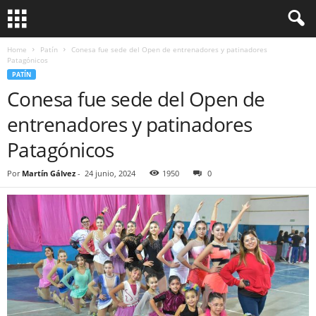
Home
Patín
Conesa fue sede del Open de entrenadores y patinadores
Patagónicos
PATÍN
Conesa fue sede del Open de
entrenadores y patinadores
Patagónicos
Por
Martín Gálvez
-
24 junio, 2024
1950
0