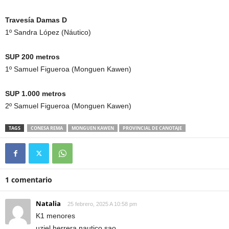
Travesía Damas D
1º Sandra López (Náutico)
SUP 200 metros
1º Samuel Figueroa (Monguen Kawen)
SUP 1.000 metros
2º Samuel Figueroa (Monguen Kawen)
TAGS
CONESA REMA
MONGUEN KAWEN
PROVINCIAL DE CANOTAJE
1 comentario
Natalia
25 febrero, 2025 A 10:58 pm
K1 menores
uziel herrera nautico sao