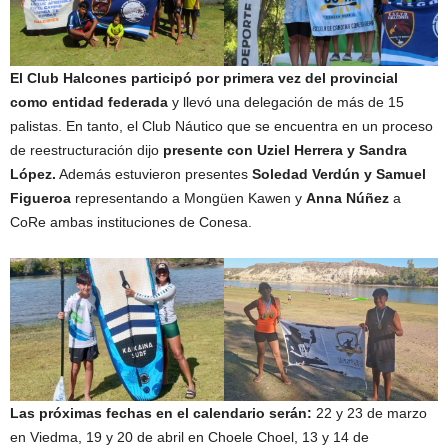
El Club Halcones participó por primera vez del provincial
como entidad federada
y llevó una delegación de más de 15
palistas. En tanto, el Club Náutico que se encuentra en un proceso
de reestructuración dijo
presente con Uziel Herrera y Sandra
López.
Además estuvieron presentes
Soledad Verdún y Samuel
Figueroa
representando a Mongüen Kawen y
Anna Núñez
a
CoRe ambas instituciones de Conesa.
Las próximas fechas en el calendario serán:
22 y 23 de marzo
en Viedma, 19 y 20 de abril en Choele Choel, 13 y 14 de