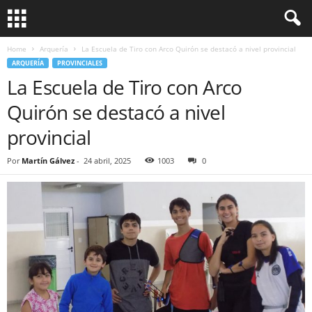
Home
Arquería
La Escuela de Tiro con Arco Quirón se destacó a nivel provincial
ARQUERÍA
PROVINCIALES
La Escuela de Tiro con Arco
Quirón se destacó a nivel
provincial
Por
Martín Gálvez
-
24 abril, 2025
1003
0