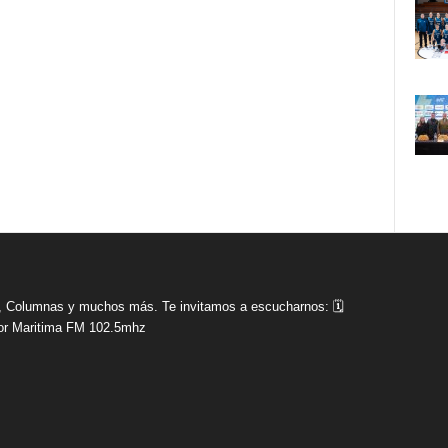
tas, Columnas y muchos más. Te invitamos a escucharnos: 🗓
r Maritima FM 102.5mhz