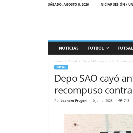
SÁBADO, AGOSTO 8, 2026
INICIAR SESIÓN / UN
M
NOTICIAS
FÚTBOL
FUTSA
a
r
Home
Futsal
Depo SAO cayó ante La Esquina y s
e
FUTSAL
a
Depo SAO cayó ant
D
e
recompuso contra
p
o
r
Por
Leandro Frugoni
-
10 junio, 2025
743
t
i
v
a