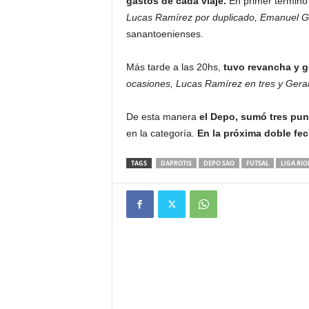
gastos de cada viaje.
En primer término
Lucas Ramírez por duplicado, Emanuel G
sanantoenienses.
Más tarde a las 20hs,
tuvo revancha y go
ocasiones, Lucas Ramírez en tres y Gerard
De esta manera
el Depo, sumó tres pun
en la categoría.
En la próxima doble fec
TAGS
DAPROTIS
DEPO SAO
FUTSAL
LIGA RI