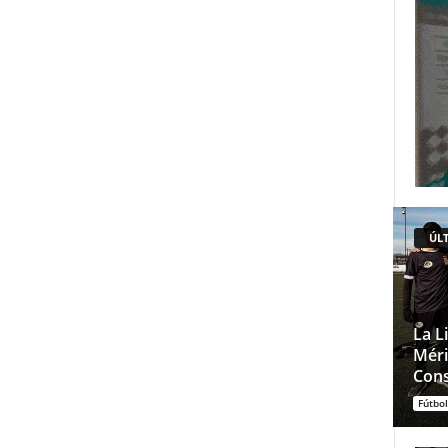
ÚLT
La L
Méri
Cons
Fútbol