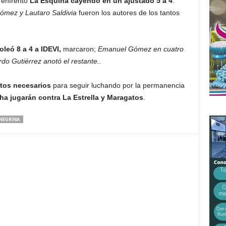
 enfrento
La Esquina cayendo en un ajustado 5 a 4
.
ómez y Lautaro Saldivia
fueron los autores de los tantos
leó 8 a 4 a IDEVI,
marcaron;
Emanuel Gómez en cuatro
o Gutiérrez anotó el restante..
tos necesarios
para seguir luchando por la permanencia
ha jugarán contra La Estrella y Maragatos
.
ONEGRINA