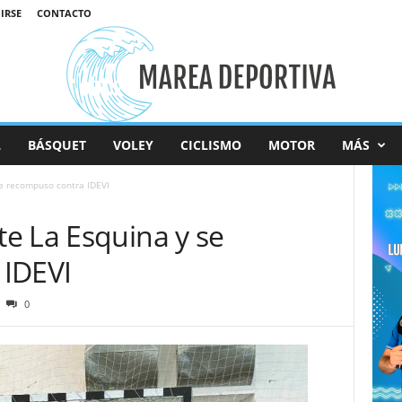
IRSE
CONTACTO
L
BÁSQUET
VOLEY
CICLISMO
MOTOR
MÁS
e recompuso contra IDEVI
e La Esquina y se
 IDEVI
0