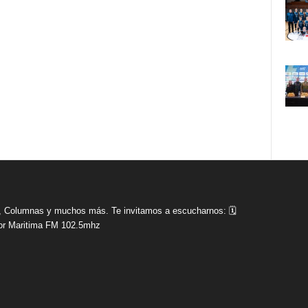
tas, Columnas y muchos más. Te invitamos a escucharnos: 🗓
r Maritima FM 102.5mhz