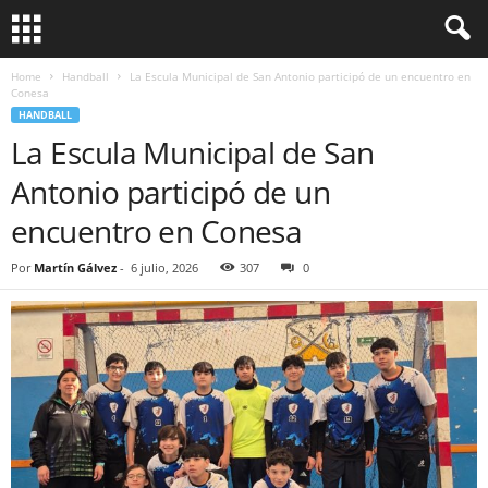
Home
Handball
La Escula Municipal de San Antonio participó de un encuentro en
Conesa
HANDBALL
La Escula Municipal de San
Antonio participó de un
encuentro en Conesa
Por
Martín Gálvez
-
6 julio, 2026
307
0