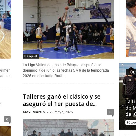
Básquet
La Liga Vallemediense de Básquet disputó este
Primer
domingo 7 de junio las fechas 5 y 6 de la temporada
ÚL
lado el
2026 en el estadio Raúl...
Talleres ganó el clásico y se
La L
r
aseguró el 1er puesta de...
de M
Maxi Martin
-
29 mayo, 2026
0
del 
0
Fútbo