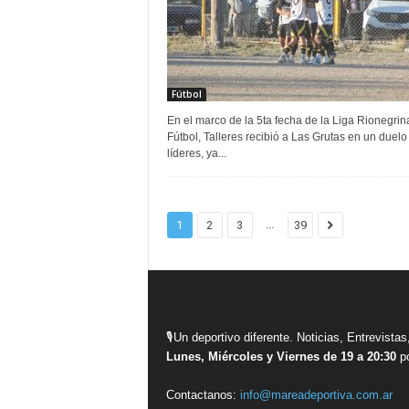
Fútbol
En el marco de la 5ta fecha de la Liga Rionegrin
Fútbol, Talleres recibió a Las Grutas en un duelo
líderes, ya...
...
1
2
3
39
🎙Un deportivo diferente. Noticias, Entrevis
Lunes, Miércoles y Viernes de 19 a 20:30
po
Contactanos:
info@mareadeportiva.com.ar