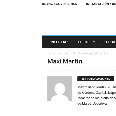
JUEVES, AGOSTO 6, 2026
INICIAR SESIÓN / U
M
NOTICIAS
FÚTBOL
FUTSA
a
r
Home
Autores
Publicaciones por Maxi Martin
e
Maxi Martin
a
D
e
p
467 PUBLICACIONES
o
r
Maximiliano Martin, 28 añ
t
de Córdoba Capital. Exper
i
redactor de los diario dep
v
de Marea Deportiva
a