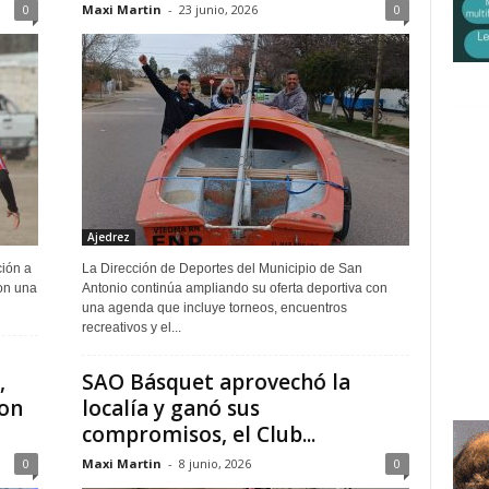
0
Maxi Martin
-
23 junio, 2026
0
Ajedrez
ción a
La Dirección de Deportes del Municipio de San
con una
Antonio continúa ampliando su oferta deportiva con
una agenda que incluye torneos, encuentros
recreativos y el...
,
SAO Básquet aprovechó la
ron
localía y ganó sus
compromisos, el Club...
0
Maxi Martin
-
8 junio, 2026
0