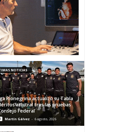
TIMAS NOTICIAS
iga Rionegrina actualizó su Tabla
éritos arbitral tras las pruebas
Consejo Federal
l
Martín Gálvez
-
6 agosto, 2026