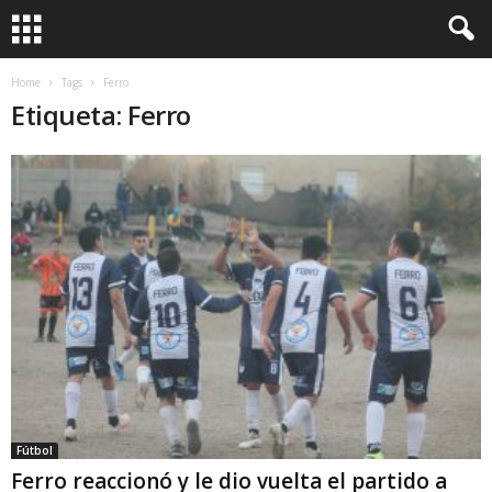
Home
Tags
Ferro
Etiqueta: Ferro
Fútbol
Ferro reaccionó y le dio vuelta el partido a