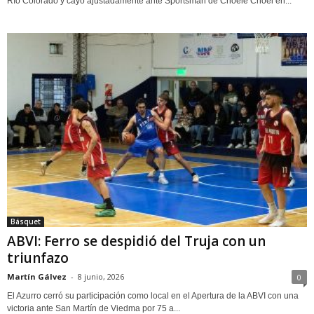
Río Colorado y cayó ajustadamente ante Sportsman de Choele Choel en...
Básquet
ABVI: Ferro se despidió del Truja con un
triunfazo
Martín Gálvez
-
8 junio, 2026
0
El Azurro cerró su participación como local en el Apertura de la ABVI con una
victoria ante San Martín de Viedma por 75 a...