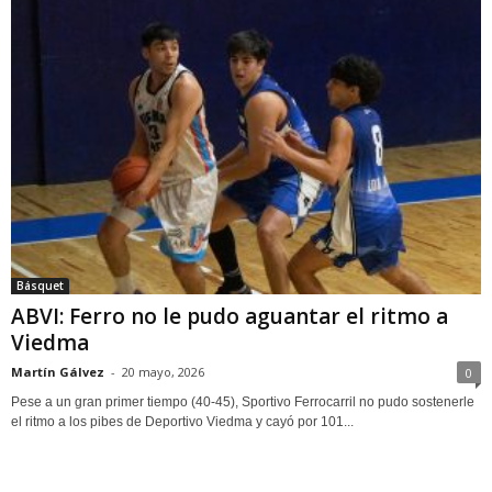
Básquet
ABVI: Ferro no le pudo aguantar el ritmo a
Viedma
Martín Gálvez
-
20 mayo, 2026
0
Pese a un gran primer tiempo (40-45), Sportivo Ferrocarril no pudo sostenerle
el ritmo a los pibes de Deportivo Viedma y cayó por 101...