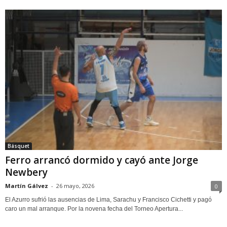
Básquet
Ferro arrancó dormido y cayó ante Jorge
Newbery
Martín Gálvez
-
26 mayo, 2026
0
El Azurro sufrió las ausencias de Lima, Sarachu y Francisco Cichetti y pagó
caro un mal arranque. Por la novena fecha del Torneo Apertura...