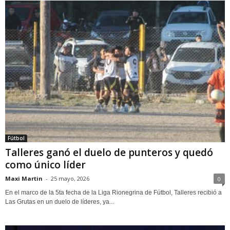
Fútbol
Talleres ganó el duelo de punteros y quedó
como único líder
Maxi Martin
-
25 mayo, 2026
0
En el marco de la 5ta fecha de la Liga Rionegrina de Fútbol, Talleres recibió a
Las Grutas en un duelo de líderes, ya...