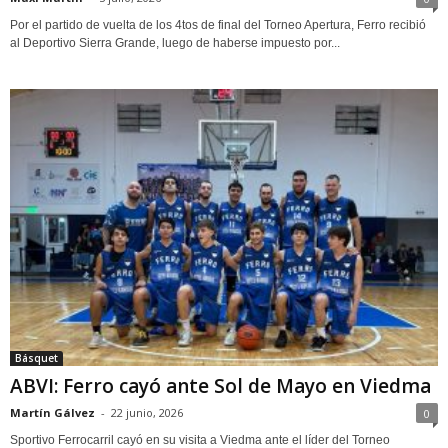
Por el partido de vuelta de los 4tos de final del Torneo Apertura, Ferro recibió
al Deportivo Sierra Grande, luego de haberse impuesto por...
Básquet
ABVI: Ferro cayó ante Sol de Mayo en Viedma
Martín Gálvez
-
22 junio, 2026
0
Sportivo Ferrocarril cayó en su visita a Viedma ante el líder del Torneo