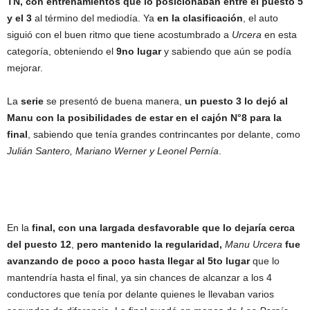
TN, con entrenamientos que lo posicionaban entre el puesto 5
y el 3
al término del mediodía. Ya
en la clasificación
, el auto
siguió con el buen ritmo que tiene acostumbrado a
Urcera
en esta
categoría, obteniendo el
9no
lugar
y sabiendo que aún se podía
mejorar.
La
serie
se presentó de buena manera,
un puesto 3 lo dejó al
Manu con la posibilidades de estar en el cajón N°8 para la
final
, sabiendo que tenía grandes contrincantes por delante, como
Julián Santero, Mariano Werner y Leonel Pernía
.
En la
final, con una largada desfavorable que lo dejaría cerca
del puesto 12
,
pero mantenido la regularidad,
Manu Urcera
fue
avanzando de poco a poco hasta llegar al 5to lugar
que lo
mantendría hasta el final, ya sin chances de alcanzar a los 4
conductores que tenía por delante quienes le llevaban varios