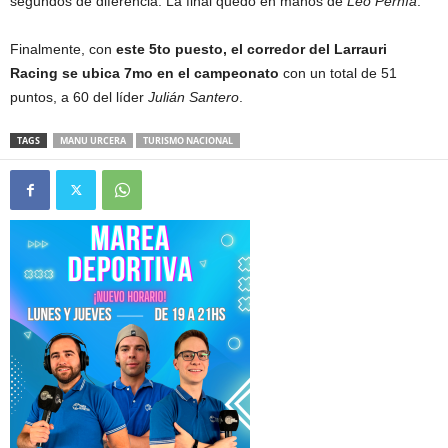
segundos de diferencia. La final quedó en manos de
Leo Pernía
.
Finalmente, con
este 5to puesto, el corredor del Larrauri
Racing se ubica 7mo en el campeonato
con un total de 51
puntos, a 60 del líder
Julián Santero
.
TAGS
MANU URCERA
TURISMO NACIONAL