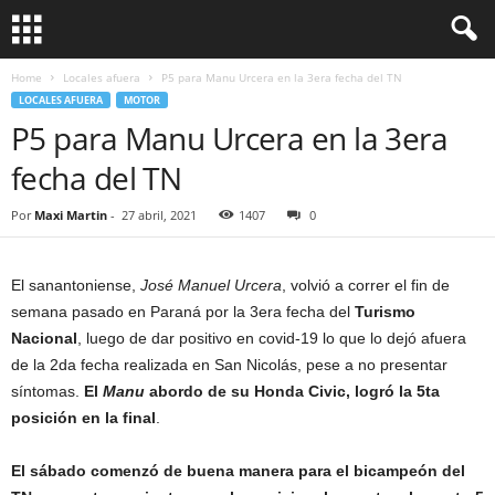
Home
Locales afuera
P5 para Manu Urcera en la 3era fecha del TN
LOCALES AFUERA
MOTOR
P5 para Manu Urcera en la 3era
fecha del TN
Por
Maxi Martin
-
27 abril, 2021
1407
0
El sanantoniense,
José Manuel Urcera
, volvió a correr el fin de
semana pasado en Paraná por la 3era fecha del
Turismo
Nacional
, luego de dar positivo en covid-19 lo que lo dejó afuera
de la 2da fecha realizada en San Nicolás, pese a no presentar
síntomas.
El
Manu
abordo de su Honda Civic, logró la 5ta
posición en la final
.
El sábado comenzó de buena manera para el bicampeón del