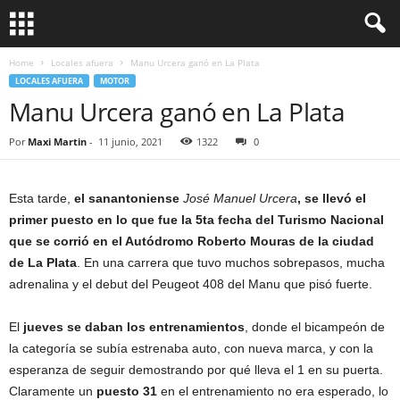
Home
Locales afuera
Manu Urcera ganó en La Plata
LOCALES AFUERA
MOTOR
Manu Urcera ganó en La Plata
Por
Maxi Martin
-
11 junio, 2021
1322
0
Esta tarde,
el sanantoniense
José Manuel Urcera
, se llevó el
primer puesto en lo que fue la 5ta fecha del Turismo Nacional
que se corrió en el Autódromo Roberto Mouras de la ciudad
de La Plata
. En una carrera que tuvo muchos sobrepasos, mucha
adrenalina y el debut del Peugeot 408 del Manu que pisó fuerte.
El
jueves se daban los entrenamientos
, donde el bicampeón de
la categoría se subía estrenaba auto, con nueva marca, y con la
esperanza de seguir demostrando por qué lleva el 1 en su puerta.
Claramente un
puesto 31
en el entrenamiento no era esperado, lo