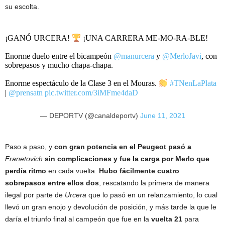
su escolta.
¡GANÓ URCERA!
¡UNA CARRERA ME-MO-RA-BLE!
Enorme duelo entre el bicampeón
@manurcera
y
@MerloJavi
, con
sobrepasos y mucho chapa-chapa.
Enorme espectáculo de la Clase 3 en el Mouras.
#TNenLaPlata
|
@prensatn
pic.twitter.com/3iMFme4daD
— DEPORTV (@canaldeportv)
June 11, 2021
Paso a paso, y
con gran potencia en el Peugeot pasó a
Franetovich
sin complicaciones y fue la carga por Merlo que
perdía ritmo
en cada vuelta.
Hubo fácilmente cuatro
sobrepasos entre ellos dos
, rescatando la primera de manera
ilegal por parte de
Urcera
que lo pasó en un relanzamiento, lo cual
llevó un gran enojo y devolución de posición, y más tarde la que le
daría el triunfo final al campeón que fue en la
vuelta 21
para