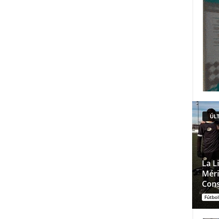
ÚLT
La L
Méri
Cons
Fútbol