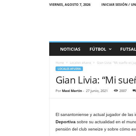
VIERNES, AGOSTO 7, 2026
INICIAR SESIÓN / UN
M
NOTICIAS
FÚTBOL
FUTSA
a
r
Home
Locales afuera
Gian Livia: “Mi sueño es ju
e
LOCALES AFUERA
a
Gian Livia: “Mi sue
D
e
p
Por
Maxi Martin
-
27 junio, 2021
2007
o
r
t
i
El sanantoniense y actual jugador de las 
v
Deportiva
sobre su actualidad en el mund
a
pensión del club xeneize y sobre cómo ex