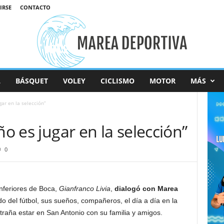
IRSE
CONTACTO
L
BÁSQUET
VOLEY
CICLISMO
MOTOR
MÁS
gar en la selección”
ño es jugar en la selección”
0
inferiores de Boca,
Gianfranco Livia
,
dialogó con Marea
o del fútbol, sus sueños, compañeros, el día a día en la
traña estar en San Antonio con su familia y amigos.