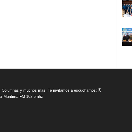
tas, Columnas y muchos más. Te invitamos a escucharnos: 🗓
r Maritima FM 102.5mhz