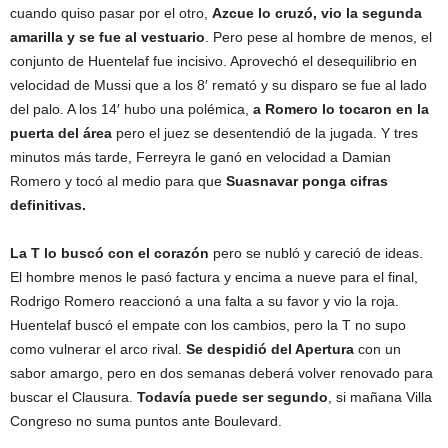
cuando quiso pasar por el otro,
Azcue lo cruzó, vio la segunda
amarilla y se fue al vestuario
. Pero pese al hombre de menos, el
conjunto de Huentelaf fue incisivo. Aprovechó el desequilibrio en
velocidad de Mussi que a los 8′ remató y su disparo se fue al lado
del palo. A los 14′ hubo una polémica,
a Romero lo tocaron en la
puerta del área
pero el juez se desentendió de la jugada. Y tres
minutos más tarde, Ferreyra le ganó en velocidad a Damian
Romero y tocó al medio para que
Suasnavar ponga cifras
definitivas.
La T lo buscó con el corazón
pero se nubló y careció de ideas.
El hombre menos le pasó factura y encima a nueve para el final,
Rodrigo Romero reaccionó a una falta a su favor y vio la roja.
Huentelaf buscó el empate con los cambios, pero la T no supo
como vulnerar el arco rival.
Se despidió del Apertura
con un
sabor amargo, pero en dos semanas deberá volver renovado para
buscar el Clausura.
Todavía puede ser segundo
, si mañana Villa
Congreso no suma puntos ante Boulevard.