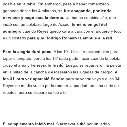
posible en la tabla. Sin embargo, pese a haber comenzado
ganando desde los 4 minutos,
se fue apagando, poniendo
nervioso y pagó cara la derrota.
Un buena combinación, que
inició con un pelotazo largo de Azcue,
terminó en gol del
aurinegro
cuando Reyes quedó cara a cara con el arquero y tocó
a un costado
para que Rodrigo Romero la empuje a la red.
Pero la alegría duró poco
. A los 10′, Uicich reaccionó bien para
tapar el empate, pero a los 14′ nada pudo hacer cuando la pelota
cruzó el área y
Ferreyra lo fusiló
. Luego, se repartieron la pelota
en la mitad de la cancha y escasearon las jugadas de peligro.
A
los 31′ otra vez apareció Sandro
para salvar su vaya y a los 34′
Reyes de media vuelta pudo romper la paridad tras una serie de
rebotes, pero su disparo se fue alto.
El complemento inició mal.
Suasnavar a tiró por un lado y