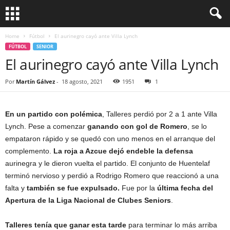
Home
Fútbol
El aurinegro cayó ante Villa Lynch
FÚTBOL
SENIOR
El aurinegro cayó ante Villa Lynch
Por
Martín Gálvez
-
18 agosto, 2021
1951
1
En un partido con polémica
, Talleres perdió por 2 a 1 ante Villa
Lynch. Pese a comenzar
ganando con gol de Romero
, se lo
empataron rápido y se quedó con uno menos en el arranque del
complemento.
La roja a Azcue dejó endeble la defensa
aurinegra y le dieron vuelta el partido. El conjunto de Huentelaf
terminó nervioso y perdió a Rodrigo Romero que reaccionó a una
falta y
también se fue expulsado.
Fue por la
última fecha del
Apertura de la Liga Nacional de Clubes Seniors
.
Talleres tenía que ganar esta tarde
para terminar lo más arriba