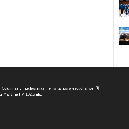
tas, Columnas y muchos más. Te invitamos a escucharnos: 🗓
r Maritima FM 102.5mhz