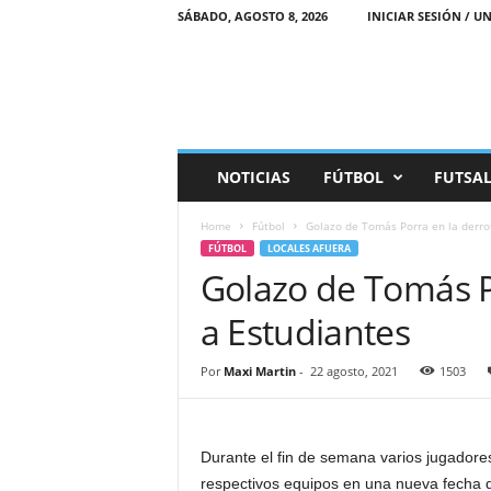
SÁBADO, AGOSTO 8, 2026
INICIAR SESIÓN / UN
M
NOTICIAS
FÚTBOL
FUTSA
a
r
Home
Fútbol
Golazo de Tomás Porra en la derrot
e
FÚTBOL
LOCALES AFUERA
a
Golazo de Tomás Po
D
e
a Estudiantes
p
o
r
Por
Maxi Martin
-
22 agosto, 2021
1503
t
i
v
Durante el fin de semana varios jugadores 
a
respectivos equipos en una nueva fecha 