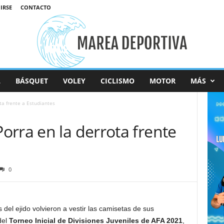
IRSE
CONTACTO
L
BÁSQUET
VOLEY
CICLISMO
MOTOR
MÁS
a frente a Estudiantes
rra en la derrota frente
0
del ejido volvieron a vestir las camisetas de sus
del
Torneo Inicial de Divisiones Juveniles de AFA 2021
,