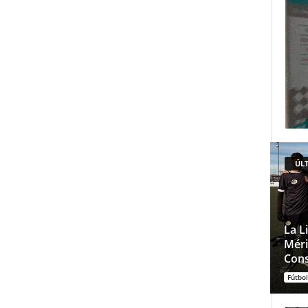
ÚLT
La L
Méri
Cons
Fútbol