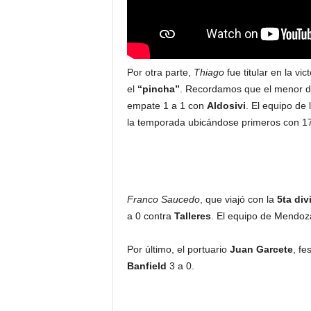
Por otra parte,
Thiago
fue titular en la vic
el
“pincha”
. Recordamos que el menor de
empate 1 a 1 con
Aldosivi
. El equipo de 
la temporada ubicándose primeros con 1
Franco Saucedo
, que viajó con la
5ta div
a 0 contra
Talleres
. El equipo de Mendoza
Por último, el portuario
Juan Garcete
, fe
Banfield
3 a 0.