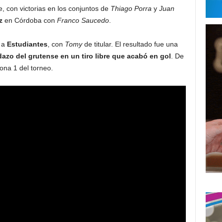
re, con victorias en los conjuntos de
Thiago Porra
y
Juan
z
en Córdoba con
Franco
Saucedo
.
ó a
Estudiantes
, con
Tomy
de titular. El resultado fue una
azo del grutense en un tiro libre que acabó en gol
. De
ona 1 del torneo.