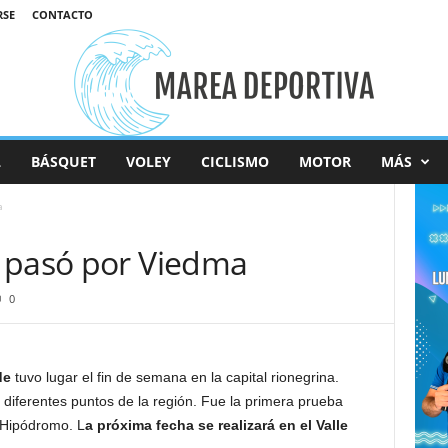
RSE
CONTACTO
L
BÁSQUET
VOLEY
CICLISMO
MOTOR
MÁS
a
 pasó por Viedma
0
rde
tuvo lugar el fin de semana en la capital rionegrina.
diferentes puntos de la región. Fue la primera prueba
l Hipódromo. L
a próxima fecha se realizará en el Valle