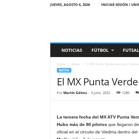
JUEVES, AGOSTO 6, 2026
INICIAR SESIÓN / UNI
M
NOTICIAS
FÚTBOL
FUTSA
a
r
Home
Motor
El MX Punta Verde pasó por Viedm
e
MOTOR
a
El MX Punta Verde
D
e
p
Por
Martín Gálvez
-
4 julio, 2022
1280
o
r
t
i
La tercera fecha del MX ATV Punta Ve
v
Hubo más de 90 pilotos
que llegaron de 
a
oficial en el circuito de Viedma dentro de