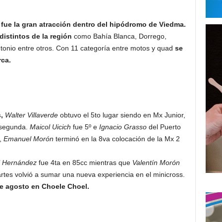
fue la gran atracción dentro del hipódromo de Viedma.
distintos de la región
como Bahía Blanca, Dorrego,
tonio entre otros. Con 11 categoría entre motos y quad
se
rca.
,
Walter Villaverde
obtuvo el 5to lugar siendo en Mx Junior,
 segunda.
Maicol Uicich
fue 5º e
Ignacio Grasso
del Puerto
,
Emanuel Morón
terminó en la 8va colocación de la Mx 2
l Hernández
fue 4ta en 85cc mientras que
Valentín Morón
artes volvió a sumar una nueva experiencia en el minicross.
 de agosto en Choele Choel.