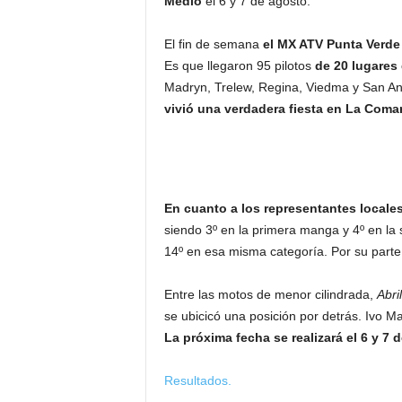
Medio
el 6 y 7 de agosto.
El fin de semana
el MX ATV Punta Verde 
Es que llegaron 95 pilotos
de 20 lugares 
Madryn, Trelew, Regina, Viedma y San An
vivió una verdadera fiesta en La Coma
En cuanto a los representantes locales
siendo 3º en la primera manga y 4º en la
14º en esa misma categoría. Por su parte
Entre las motos de menor cilindrada,
Abri
se ubicicó una posición por detrás. Ivo M
La próxima fecha se realizará el 6 y 7
Resultados.