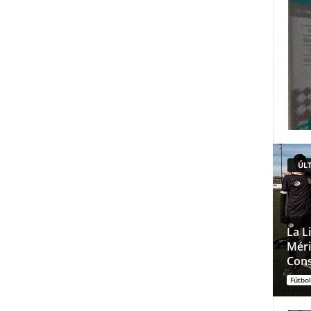
ÚLT
La L
Méri
Cons
Fútbol