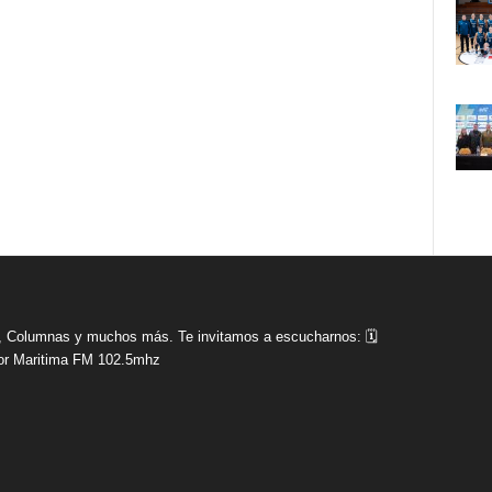
tas, Columnas y muchos más. Te invitamos a escucharnos: 🗓
r Maritima FM 102.5mhz