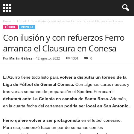
Home
Fútbol
Con ilusión y con refuerzos Ferro arranca el Clausura en Conesa
FÚTBOL
PRIMERA
Con ilusión y con refuerzos Ferro
arranca el Clausura en Conesa
Por
Martín Gálvez
-
12 agosto, 2022
1301
0
El Azurro tiene todo listo para
volver a disputar un torneo de la
Liga de Fútbol de General Conesa.
Con algunas caras nuevas y
tras varias semanas de preparación el Sportivo Ferrocarril
debutará ante La Colonia en cancha de Santa Rosa.
Además,
en la cuarta fecha del certamen
podría ser local en San Antonio.
Ferro quiere volver a ser protagonista
en el futbol conesino.
Para eso, comenzó hace un par de semanas con los