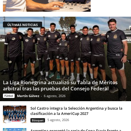
ÚLTIMAS NOTICIAS
La Liga Rionegrina actualizó su Tabla de Méritos
arbitral tras las pruebas del Consejo Federal
Fútbol
Martín Gálvez
-
6 agosto, 2026
Sol Castro integra la Selección Argentina y busca la
clasificación a la AmeriCup 2027
5 agosto, 2026
Básquet
Argentina presentó la serie de Copa Davis frente a