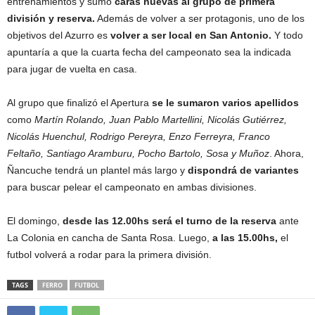
entrenamientos y sumó
caras nuevas al grupo de primera
división y reserva.
Además de volver a ser protagonis, uno de los
objetivos del Azurro es
volver a ser local en San Antonio.
Y todo
apuntaría a que la cuarta fecha del campeonato sea la indicada
para jugar de vuelta en casa.
Al grupo que finalizó el Apertura
se le sumaron varios apellidos
como
Martín Rolando, Juan Pablo Martellini, Nicolás Gutiérrez,
Nicolás Huenchul, Rodrigo Pereyra, Enzo Ferreyra, Franco
Feltaño, Santiago Aramburu, Pocho Bartolo, Sosa y Muñoz
. Ahora,
Ñancuche tendrá un plantel más largo y
dispondrá de variantes
para buscar pelear el campeonato en ambas divisiones.
El domingo,
desde las 12.00hs será el turno de la reserva
ante
La Colonia en cancha de Santa Rosa. Luego,
a las 15.00hs,
el
futbol volverá a rodar para la primera división.
TAGS
FERRO
FUTBOL