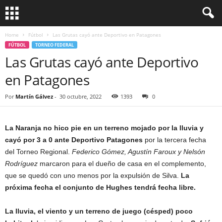
Home
Fútbol
Las Grutas cayó ante Deportivo en Patagones
FÚTBOL
TORNEO FEDERAL
Las Grutas cayó ante Deportivo
en Patagones
Por
Martín Gálvez
-
30 octubre, 2022
1393
0
La Naranja no hico pie en un terreno mojado por la lluvia y
cayó por 3 a 0 ante Deportivo Patagones
por la tercera fecha
del Torneo Regional.
Federico Gómez, Agustín Faroux y Nelsón
Rodríguez
marcaron para el dueño de casa en el complemento,
que se quedó con uno menos por la expulsión de Silva.
La
próxima fecha el conjunto de Hughes tendrá fecha libre.
La lluvia, el viento y un terreno de juego (césped) poco