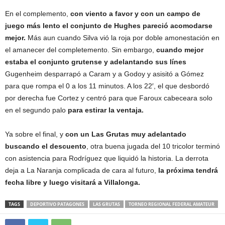
En el complemento,
con viento a favor y con un campo de
juego más lento el conjunto de Hughes pareció acomodarse
mejor.
Más aun cuando Silva vió la roja por doble amonestación en
el amanecer del completemento. Sin embargo,
cuando mejor
estaba el conjunto grutense y adelantando sus línes
Gugenheim desparrapó a Caram y a Godoy y asisitó a Gómez
para que rompa el 0 a los 11 minutos. A los 22′, el que desbordó
por derecha fue Cortez y centró para que Faroux cabeceara solo
en el segundo palo
para estirar la ventaja.
Ya sobre el final, y
con un Las Grutas muy adelantado
buscando el descuento
, otra buena jugada del 10 tricolor terminó
con asistencia para Rodríguez que liquidó la historia. La derrota
deja a La Naranja complicada de cara al futuro,
la próxima tendrá
fecha libre y luego visitará a Villalonga.
TAGS
DEPORTIVO PATAGONES
LAS GRUTAS
TORNEO REGIONAL FEDERAL AMATEUR