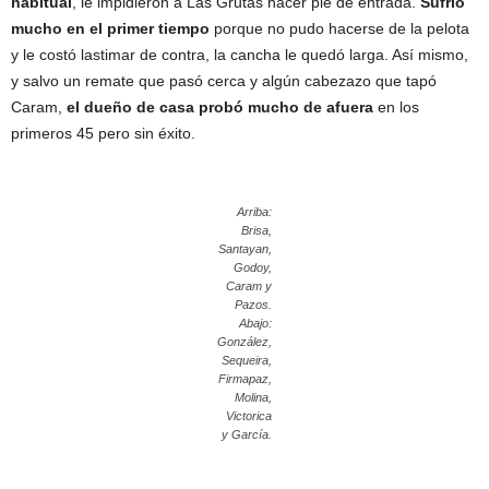
habitual
, le impidieron a Las Grutas hacer pie de entrada.
Sufrió
mucho en el primer tiempo
porque no pudo hacerse de la pelota
y le costó lastimar de contra, la cancha le quedó larga. Así mismo,
y salvo un remate que pasó cerca y algún cabezazo que tapó
Caram,
el dueño de casa probó mucho de afuera
en los
primeros 45 pero sin éxito.
Arriba:
Brisa,
Santayan,
Godoy,
Caram y
Pazos.
Abajo:
González,
Sequeira,
Firmapaz,
Molina,
Victorica
y García.