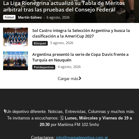
La Liga Rionegrina actualizó su Tabla de Méritos
arbitral tras las pruebas del Consejo Federal
Fútbol
Martín Gálvez
-
6 agosto, 2026
Sol Castro integra la Selección Argentina y busca la
clasificación a la AmeriCup 2027
5 agosto, 2026
Básquet
Argentina presentó la serie de Copa Davis frente a
Turquía en Neuquén
4 agosto, 2026
Polideportivo
Cargar más
🎙Un deportivo diferente. Noticias, Entrevistas, Columnas y muchos más.
Te invitamos a escucharnos: 🗓
Lunes, Miércoles y Viernes de 19 a
20:30
por Maritima FM 102.5mhz
Contactanos:
info@mareadeportiva.com.ar