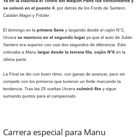
Ya en la clasifica el Torino del Maquin Parts fue contundente y
se colocó en el puesto 4
, por detrás de los Fords de
Santero
,
Catalán Magni
y
Fritzler
.
El domingo en la
primera Serie
y largando desde el cajón N°2,
Urcera
se mantuvo en el segundo lugar
ya que el auto de Julián
Santero era superior con casi dos segundos de diferencia. Esto
colocaba a
Manu
largar desde la tercera fila
,
cojón N°6
en la
última parte.
La Final se dio con buen ritmo, con ganas de avanzar, pero sin
competir con los primeros que tuvieron un finde marcando la
tendencia. Tras las 25 vueltas
Urcera
culminó 6to
y sigue
sumando puntos para el campeonato.
Carrera especial para Manu