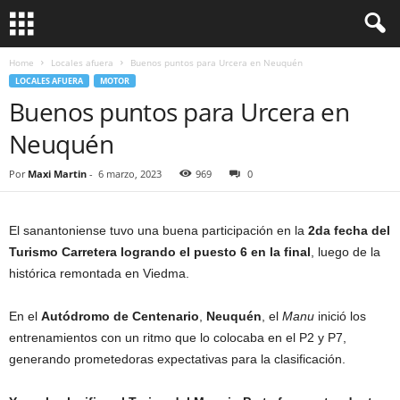
Home
Locales afuera
Buenos puntos para Urcera en Neuquén
LOCALES AFUERA
MOTOR
Buenos puntos para Urcera en
Neuquén
Por
Maxi Martin
-
6 marzo, 2023
969
0
El sanantoniense tuvo una buena participación en la
2da fecha del
Turismo Carretera
logrando el puesto 6 en la final
, luego de la
histórica remontada en Viedma.
En el
Autódromo de Centenario
,
Neuquén
, el
Manu
inició los
entrenamientos con un ritmo que lo colocaba en el P2 y P7,
generando prometedoras expectativas para la clasificación.