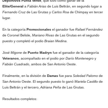
Deportivos Punta Verde
, que tuvo como ganar de la
Elite/General
a
Fabián Arias
de Luis Beltrán, en segundo lugar a
Fernando Cruz
de Las Grutas y
Carlos Roa
de Chimpay en tercer
lugar.
En la categoría
Promocionales
el ganador fue
Rafael Fernández
de Coronel Belisle,
Mariano Rivas
de Las Grutas en el segundo
puesto y completó el podio
Braian Medina
.
José Migone
de
Puerto Madryn
fue el ganador de la categoría
Veteranos
, acompañado en el podio por
Darío Montenegro
y
Fabián Cuadrado
, ambos de San Antonio Oeste.
Finalmente, en la división de
Damas
fue para
Soledad Palomo
de
San Antonio Oeste. El segundo puesto lo ganó
Mariela Castillo
de
Luis Beltrán y el tercero,
Adriana Peña
de Las Grutas.
Resultados completos: