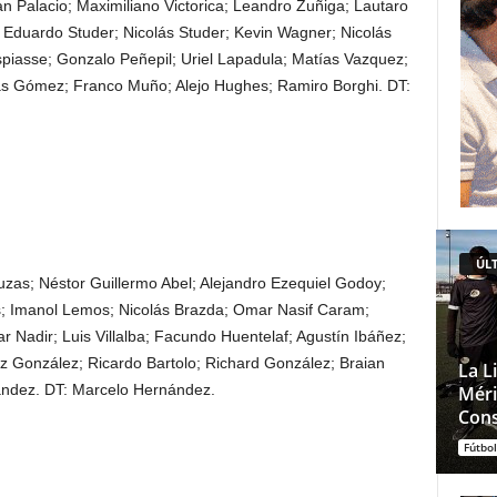
an Palacio; Maximiliano Victorica; Leandro Zuñiga; Lautaro
 Eduardo Studer; Nicolás Studer; Kevin Wagner; Nicolás
piasse; Gonzalo Peñepil; Uriel Lapadula; Matías Vazquez;
as Gómez; Franco Muño; Alejo Hughes; Ramiro Borghi. DT:
ÚLT
as; Néstor Guillermo Abel; Alejandro Ezequiel Godoy;
; Imanol Lemos; Nicolás Brazda; Omar Nasif Caram;
 Nadir; Luis Villalba; Facundo Huentelaf; Agustín Ibáñez;
uz González; Ricardo Bartolo; Richard González; Braian
La L
ández. DT: Marcelo Hernández.
Méri
Cons
Fútbol