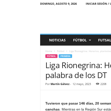
DOMINGO, AGOSTO 9, 2026
INICIAR SESIÓN / 
M
NOTICIAS
FÚTBOL
FUTSA
a
r
Home
Fútbol
Liga Rionegrina: Horarios, plantele
e
FÚTBOL
PRIMERA
a
Liga Rionegrina: Ho
D
e
palabra de los DT
p
o
r
Por
Martín Gálvez
-
12 mayo, 2023
2208
t
i
v
Tuvieron que pasar 146 días, 20 semana
a
canchas
. Mientras en la Región Sur están