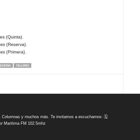
es (Quinta).
res (Reserva).
es (Primera).
NEGRINA
TALLERES
tas, Columnas y muchos más. Te invitamos a escucharnos: 🗓
r Maritima FM 102.5mhz