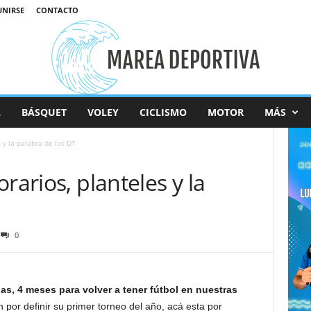
UNIRSE
CONTACTO
L
BÁSQUET
VOLEY
CICLISMO
MOTOR
MÁS
s y la palabra de los DT
rarios, planteles y la
0
s, 4 meses para volver a tener fútbol en nuestras
 por definir su primer torneo del año, acá esta por