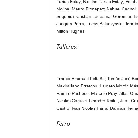
Farias Estay; Nicolás Farias Estay; Esteb
Molina; Mauro Firmapaz; Nahuel Cagnoli;
Sequeira; Cristian Ledesma; Gerónimo Es
Joaquín Parra; Lucas Baluczynski; Jermí
Milton Hughes.
Talleres
:
Franco Emanuel Feltaño; Tomás José Bouz
Maximiliano Erratchu; Lautaro Morón Más
Ramiro Pacheco; Marcelo Pray; Allen Omar
Nicolás Carucci; Leandro Railef; Juan Cr
Castro; Iván Nicolás Parra; Damián Hern
Ferro
: